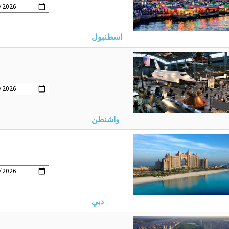
اسطنبول
واشنطن
دبي