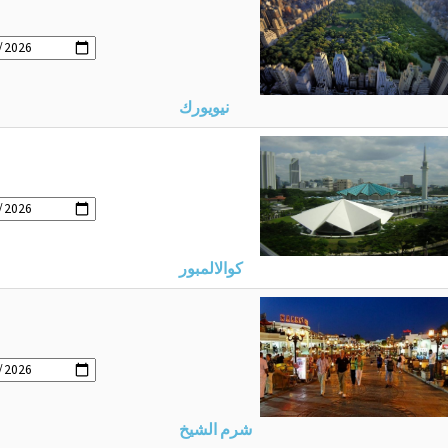
نيويورك
كوالالمبور
شرم الشيخ