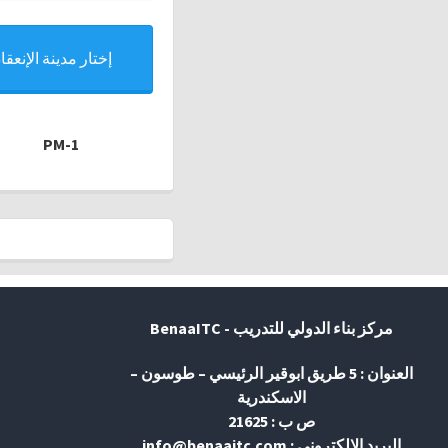
إختار مدينة الإنعقاد
PM-1
مركز بناء الدولي للتدريب - BenaaITC
العنوان : 5 طريق ابوقير الرئيسي – طوسون –
الاسكندرية
ص ب : 21625
البريد الإلكتروني : info@benaaitc.com