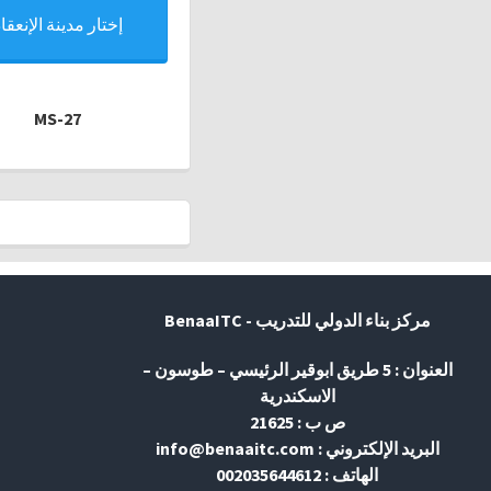
إختار مدينة الإنعقاد
MS-27
مركز بناء الدولي للتدريب - BenaaITC
العنوان : 5 طريق ابوقير الرئيسي – طوسون –
الاسكندرية
ص ب : 21625
البريد الإلكتروني : info@benaaitc.com
الهاتف : 002035644612