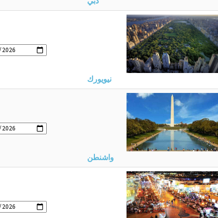
دبي
نيويورك
واشنطن