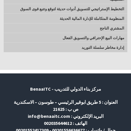
التخطيط الإستراتيجي للتسويق أدوات حديثة لتوقع وتتبع قوى السوق
المنظومة المتكاملة للإدارة المالية الحديثة
المشتري الناجح
مهارات البيع الإحترافي والتسويق الفعال
إدارة مخاطر سلسلة التوريد
مركز بناء الدولي للتدريب - BenaaITC
العنوان : 5 طريق ابوقير الرئيسي – طوسون – الاسكندرية
ص ب : 21625
البريد الإلكتروني : info@benaaitc.com
الهاتف : 002035644612
جوال / واتساب : 00201556636677 - 00201552417309