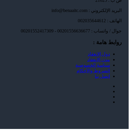
ص ب : 21625
البريد الإلكتروني : info@benaaitc.com
الهاتف : 002035644612
جوال / واتساب : 00201556636677 - 00201552417309
روابط هامة :
دول الإنعقاد
مدن الإنعقاد
سياسة الخصوصية
الشروط والأحكام
إتصل بنا