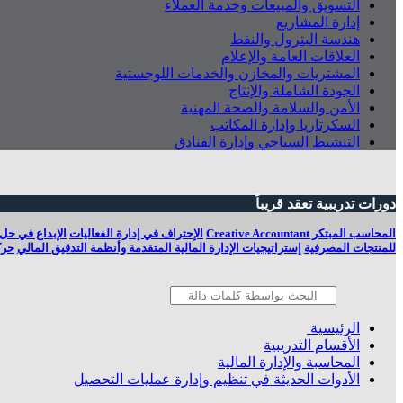
التسويق والمبيعات وخدمة العملاء
إدارة المشاريع
هندسة البترول والنفط
العلاقات العامة والإعلام
المشتريات والمخازن والخدمات اللوجستية
الجودة الشاملة والإنتاج
الأمن والسلامة والصحة المهنية
السكرتاريا وإدارة المكاتب
التنشيط السياحي وإدارة الفنادق
دورات تدريبية تعقد قريباً
المحاسب المبتكر Creative Accountant
الإحتراف في إدارة الفعاليات
الإبداع في حل
للمنتجات المصرفية
إستراتيجيات الإدارة المالية المتقدمة وأنظمة التدقيق المالي
حرك
الرئيسية
الأقسام التدريبية
المحاسبة والإدارة المالية
الأدوات الحديثة في تنظيم وإدارة عمليات التحصيل