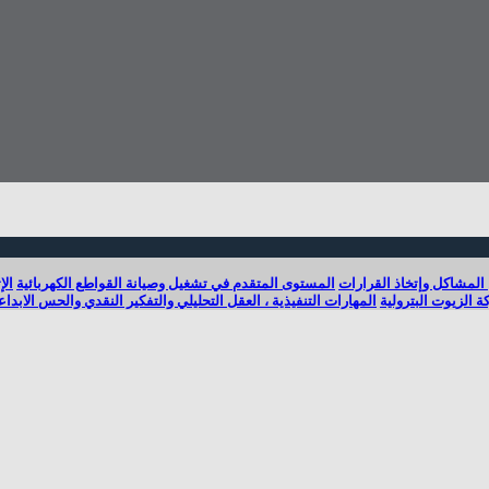
 المشاكل وإتخاذ القرارات
المستوى المتقدم في تشغيل وصيانة القواطع الكهربائية
الإ
ة الزيوت البترولية
المهارات التنفيذية ، العقل التحليلي والتفكير النقدي والحس الابدا