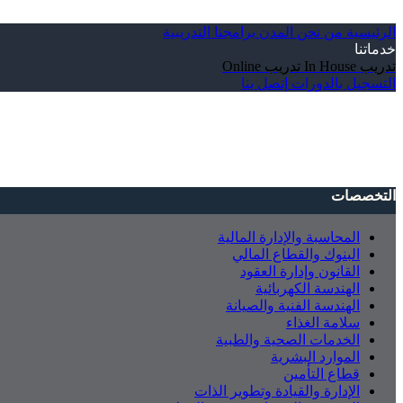
الرئيسية
من نحن
المدن
برامجنا التدريبية
خدماتنا
تدريب In House
تدريب Online
التسجيل بالدورات
إتصل بنا
التخصصات
المحاسبة والإدارة المالية
البنوك والقطاع المالي
القانون وإدارة العقود
الهندسة الكهربائية
الهندسة الفنية والصيانة
سلامة الغذاء
الخدمات الصحية والطبية
الموارد البشرية
قطاع التأمين
الإدارة والقيادة وتطوير الذات