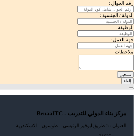
رقم الجوال :
الدولة / الجنسية :
الوظيفة :
جهة العمل :
ملاحظات
تسجيل
إلغاء
مركز بناء الدولي للتدريب - BenaaITC
العنوان : 5 طريق ابوقير الرئيسي – طوسون – الاسكندرية