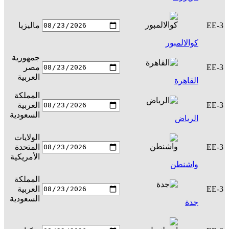
EE-3
ماليزيا
س
كوالالمبور
جمهورية
EE-3
مصر
س
العربية
القاهرة
المملكة
EE-3
العربية
س
السعودية
الرياض
الولايات
EE-3
المتحدة
س
الأمريكية
واشنطن
المملكة
EE-3
العربية
س
السعودية
جدة