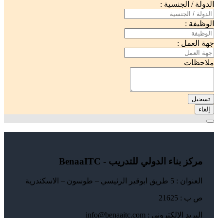
الدولة / الجنسية :
الوظيفة :
جهة العمل :
ملاحظات
تسجيل
إلغاء
مركز بناء الدولي للتدريب - BenaaITC
العنوان : 5 طريق ابوقير الرئيسي – طوسون – الاسكندرية
ص ب : 21625
البريد الإلكتروني : info@benaaitc.com