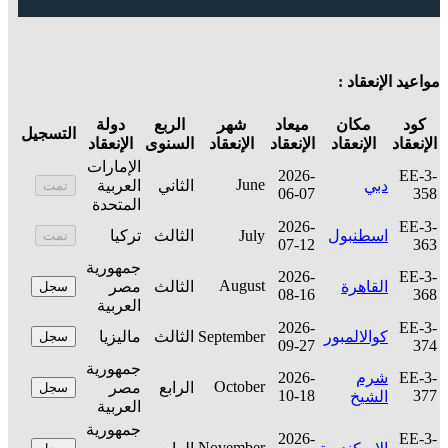
مواعيد الإنعقاد :
كود
مكان
ميعاد
شهر
الربع
دولة
التسجيل
الإنعقاد
الإنعقاد
الإنعقاد
الإنعقاد
السنوى
الإنعقاد
الإمارات
2026-
EE-3-
June
دبي
الثاني
العربية
تمت
06-07
358
المتحدة
2026-
EE-3-
اسطنبول
July
الثالث
تركيا
تمت
07-12
363
جمهورية
2026-
EE-3-
August
القاهرة
الثالث
مصر
سجل
08-16
368
العربية
2026-
EE-3-
كوالالمبور
September
الثالث
ماليزيا
سجل
09-27
374
جمهورية
EE-3-
شرم
2026-
October
الرابع
مصر
سجل
10-18
377
الشيخ
العربية
جمهورية
2026-
EE-3-
November