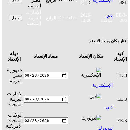
الإسكندرية
الرابع
مصر
سجل
11-15
381
العربية
الإمارات
EE-3-
دبي
2026-
December
الرابع
العربية
سجل
12-20
386
مؤكدة
المتحدة
إختار مكان وميعاد الإنعقاد
كود
دولة
مكان الإنعقاد
ميعاد الإنعقاد
ال
الإنعقاد
الإنعقاد
جمهورية
EE-3
مصر
س
العربية
الإسكندرية
الإمارات
EE-3
العربية
س
المتحدة
دبي
الولايات
EE-3
المتحدة
س
الأمريكية
نيويورك