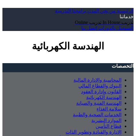
الرئيسية
من نحن
المدن
برامجنا التدريبية
خدماتنا
تدريب In House
تدريب Online
التسجيل بالدورات
إتصل بنا
الهندسة الكهربائية
التخصصات
المحاسبة والإدارة المالية
البنوك والقطاع المالي
القانون وإدارة العقود
الهندسة الكهربائية
الهندسة الفنية والصيانة
سلامة الغذاء
الخدمات الصحية والطبية
الموارد البشرية
قطاع التأمين
الإدارة والقيادة وتطوير الذات