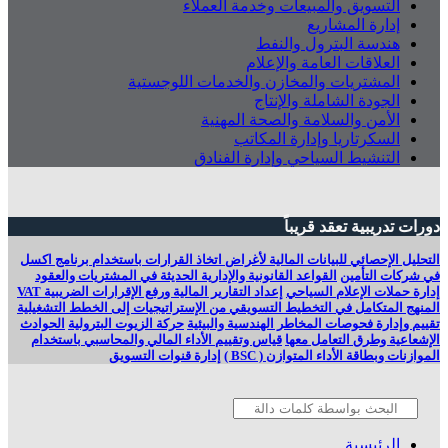
التسويق والمبيعات وخدمة العملاء
إدارة المشاريع
هندسة البترول والنفط
العلاقات العامة والإعلام
المشتريات والمخازن والخدمات اللوجستية
الجودة الشاملة والإنتاج
الأمن والسلامة والصحة المهنية
السكرتاريا وإدارة المكاتب
التنشيط السياحي وإدارة الفنادق
دورات تدريبية تعقد قريباً
التحليل الإحصائي للبيانات المالية لأغراض اتخاذ القرارات باستخدام برنامج اكسل
في شركات التأمين
القواعد القانونية والإدارية الحديثة في المشتريات والعقود
إدارة حملات الإعلام السياحي
إعداد التقارير المالية ورفع الإقرارات الضريبية VAT
المنهج المتكامل في التخطيط التسويقي من الإستراتيجيات إلى الخطط التشغيلية
تقييم وإدارة فحوصات المخاطر الهندسية والبيئية
حركة الزيوت البترولية
الحوادث
الإشعاعية وطرق التعامل معها
قياس وتقييم الأداء المالي والمحاسبي باستخدام
الموازنات وبطاقة الأداء المتوازن ( BSC )
إدارة قنوات التسويق
الرئيسية