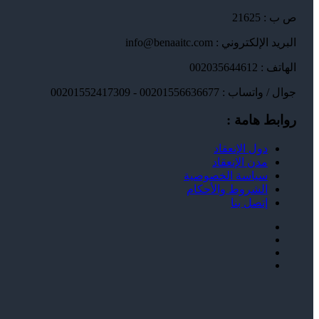
ص ب : 21625
البريد الإلكتروني : info@benaaitc.com
الهاتف : 002035644612
جوال / واتساب : 00201556636677 - 00201552417309
روابط هامة :
دول الإنعقاد
مدن الإنعقاد
سياسة الخصوصية
الشروط والأحكام
إتصل بنا