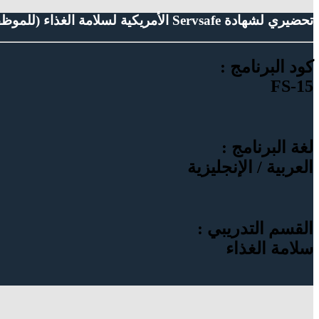
تحضيري لشهادة Servsafe الأمريكية لسلامة الغذاء (للموظفين)
كود البرنامج :
FS-15
لغة البرنامج :
العربية / الإنجليزية
القسم التدريبي :
سلامة الغذاء