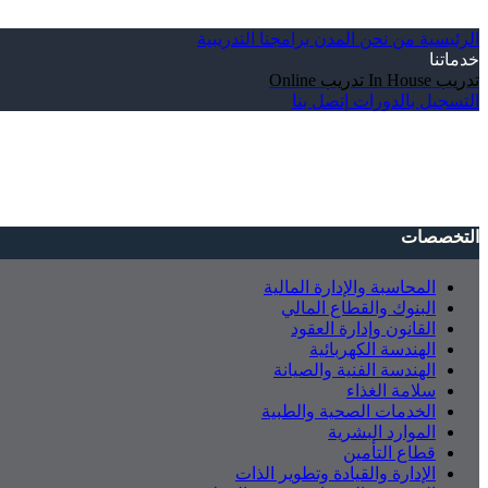
الرئيسية
من نحن
المدن
برامجنا التدريبية
خدماتنا
تدريب In House
تدريب Online
التسجيل بالدورات
إتصل بنا
التخصصات
المحاسبة والإدارة المالية
البنوك والقطاع المالي
القانون وإدارة العقود
الهندسة الكهربائية
الهندسة الفنية والصيانة
سلامة الغذاء
الخدمات الصحية والطبية
الموارد البشرية
قطاع التأمين
الإدارة والقيادة وتطوير الذات