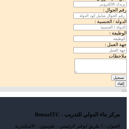
رقم الجوال :
الدولة / الجنسية :
الوظيفة :
جهة العمل :
ملاحظات
تسجيل
إلغاء
مركز بناء الدولي للتدريب - BenaaITC
العنوان : 5 طريق ابوقير الرئيسي – طوسون – الاسكندرية