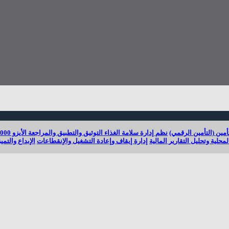
مين (التأمين الرقمي)
نظم إدارة سلامة الغذاء التوثيق والتطبيق والمراجعة الأيزو 22000- 2005
حلية وتحليل التقارير المالية
إدارة إيقاف وإعادة التشغيل والإنقطاعات
الإبداع والت