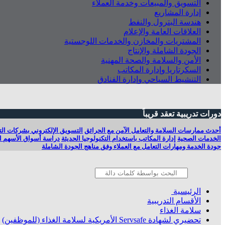
التسويق والمبيعات وخدمة العملاء
إدارة المشاريع
هندسة البترول والنفط
العلاقات العامة والإعلام
المشتريات والمخازن والخدمات اللوجستية
الجودة الشاملة والإنتاج
الأمن والسلامة والصحة المهنية
السكرتاريا وإدارة المكاتب
التنشيط السياحي وإدارة الفنادق
دورات تدريبية تعقد قريباً
أحدث ممارسات السلامة والتعامل الآمن مع الحرائق
التسويق الإلكتروني بشركات التأ
الخدمات الصحية
إدارة المكاتب باستخدام التكنولوجيا الحديثة
دراسة أسواق الأسهم الم
جودة الخدمة ومهارات التعامل مع العملاء وفق مناهج الجودة الشاملة
الرئيسية
الأقسام التدريبية
سلامة الغذاء
تحضيري لشهادة Servsafe الأمريكية لسلامة الغذاء (للموظفين)