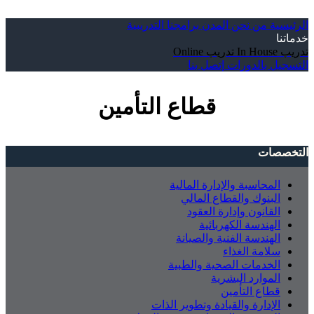
الرئيسية
من نحن
المدن
برامجنا التدريبية
خدماتنا
تدريب In House
تدريب Online
التسجيل بالدورات
إتصل بنا
قطاع التأمين
التخصصات
المحاسبة والإدارة المالية
البنوك والقطاع المالي
القانون وإدارة العقود
الهندسة الكهربائية
الهندسة الفنية والصيانة
سلامة الغذاء
الخدمات الصحية والطبية
الموارد البشرية
قطاع التأمين
الإدارة والقيادة وتطوير الذات