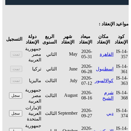
مواعيد الإنعقاد :
كود
مكان
ميعاد
شهر
الربع
دولة
التسجيل
الإنعقاد
الإنعقاد
الإنعقاد
الإنعقاد
السنوى
الإنعقاد
جمهورية
2026-
IS-14-
May
القاهرة
الثاني
مصر
تمت
05-31
357
العربية
2026-
IS-14-
اسطنبول
June
الثاني
تركيا
تمت
06-28
361
2026-
IS-14-
كوالالمبور
July
الثالث
ماليزيا
تمت
07-12
363
جمهورية
IS-14-
شرم
2026-
August
الثالث
مصر
سجل
08-16
368
الشيخ
العربية
الإمارات
2026-
IS-14-
September
دبي
الثالث
العربية
سجل
09-27
374
المتحدة
جمهورية
2026-
IS-14-
October