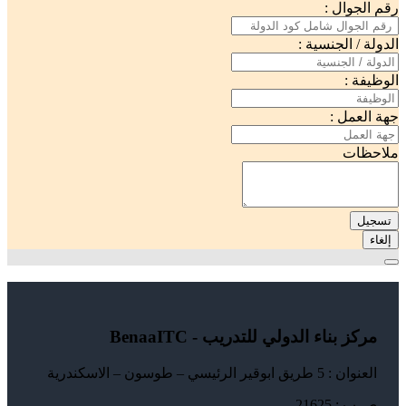
رقم الجوال :
الدولة / الجنسية :
الوظيفة :
جهة العمل :
ملاحظات
تسجيل
إلغاء
مركز بناء الدولي للتدريب - BenaaITC
العنوان : 5 طريق ابوقير الرئيسي – طوسون – الاسكندرية
ص ب : 21625