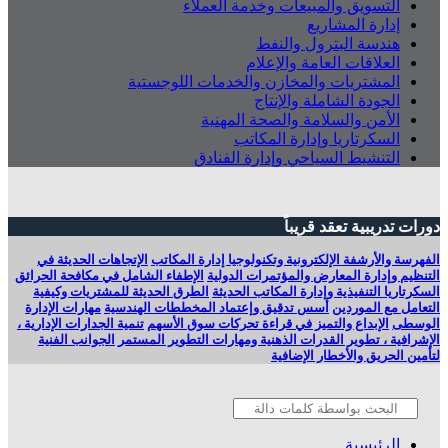
التسويق والمبيعات وخدمة العملاء
إدارة المشاريع
هندسة البترول والنفط
العلاقات العامة والإعلام
المشتريات والمخازن والخدمات اللوجستية
الجودة الشاملة والإنتاج
الأمن والسلامة والصحة المهنية
السكرتاريا وإدارة المكاتب
التنشيط السياحي وإدارة الفنادق
دورات تدريبية تعقد قريباً
الفهرسة والأرشفة الإلكترونية وتكنولوجيا إدارة المكاتب
الإتجاهات الحديثة في
التنظيم وإدارة المعارض والمؤتمرات الدولية
الإطفاء الشامل في مكافحة الحرائق
السكرتاريا التنفيذية وإدارة المكاتب الحديثة
الطرق الحديثة للمشتريات وكيفية
التعامل مع الموردين
أسس تدقيق وإعتماد المخططات الهندسية
مهارات الإدارة
الوسطى
الإبداع والتميز في قراءة تحركات سوق الأسهم
تنمية الجدارات الإدارية ،
الإشرافية ، تطوير القدرات الذهنية ومهارات التطوير المستمر
الجوانب الفنية
لتأمين الحريق والأخطار الإضافية
الرئيسية