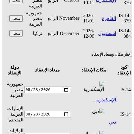
الإسكندرية
الرابع
مصر
سجل
10-11
376
العربية
جمهورية
2026-
IS-14-
November
القاهرة
الرابع
مصر
سجل
11-01
379
العربية
2026-
IS-14-
اسطنبول
December
الرابع
تركيا
سجل
12-06
384
إختار مكان وميعاد الإنعقاد
كود
دولة
مكان الإنعقاد
ميعاد الإنعقاد
ال
الإنعقاد
الإنعقاد
جمهورية
IS-14
مصر
س
العربية
الإسكندرية
الإمارات
IS-14
العربية
س
المتحدة
دبي
الولايات