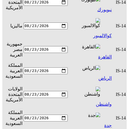
IS-14
المتحدة
س
الأمريكية
نيويورك
IS-14
ماليزيا
س
كوالالمبور
جمهورية
IS-14
مصر
س
العربية
القاهرة
المملكة
IS-14
العربية
س
السعودية
الرياض
الولايات
IS-14
المتحدة
س
الأمريكية
واشنطن
المملكة
IS-14
العربية
س
السعودية
جدة