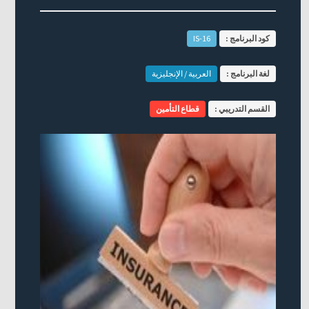
كود البرنامج :
IS-16
لغة البرنامج :
العربية / الإنجليزية
القسم التدريبي :
قطاع التأمين