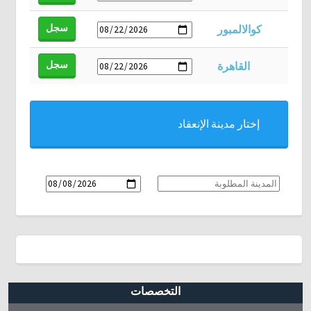
سجل
كوالالمبور
سجل
القاهرة
إختار مدينة الإنعقاد
سجل
التخصصات