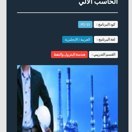
الحاسب الآلي
كود البرنامج :
PO-13
لغة البرنامج :
العربية / الإنجليزية
القسم التدريبي :
هندسة البترول والنفط