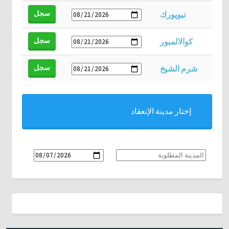
سجل
نيويورك
سجل
كوالالمبور
سجل
شرم الشيخ
إختار مدينة الإنعقاد
سجل