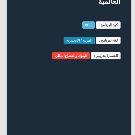
العالمية
كود البرنامج :
BF-1
لغة البرنامج :
العربية / الإنجليزية
القسم التدريبي :
البنوك والقطاع المالي