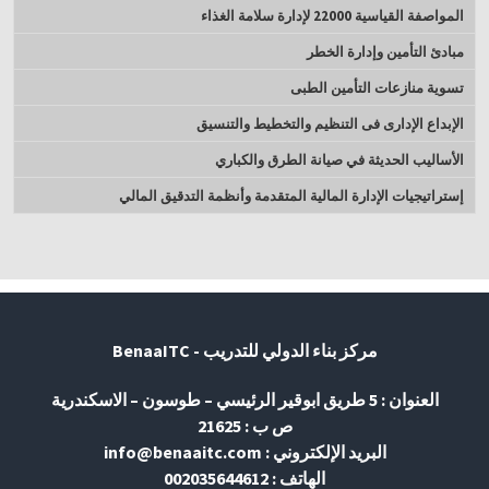
المواصفة القياسية 22000 لإدارة سلامة الغذاء
مبادئ التأمين وإدارة الخطر
تسوية منازعات التأمين الطبى
الإبداع الإدارى فى التنظيم والتخطيط والتنسيق
الأساليب الحديثة في صيانة الطرق والكباري
إستراتيجيات الإدارة المالية المتقدمة وأنظمة التدقيق المالي
مركز بناء الدولي للتدريب - BenaaITC
العنوان : 5 طريق ابوقير الرئيسي – طوسون – الاسكندرية
ص ب : 21625
البريد الإلكتروني : info@benaaitc.com
الهاتف : 002035644612