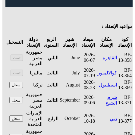
مواعيد الإنعقاد :
كود
مكان
ميعاد
شهر
الربع
دولة
التسجيل
الإنعقاد
الإنعقاد
الإنعقاد
الإنعقاد
السنوى
الإنعقاد
جمهورية
2026-
BF-
June
القاهرة
الثاني
مصر
تمت
06-07
13-358
العربية
2026-
BF-
كوالالمبور
July
الثالث
ماليزيا
تمت
07-19
13-364
2026-
BF-
اسطنبول
August
الثالث
تركيا
سجل
08-23
13-369
جمهورية
BF-
شرم
2026-
September
الثالث
مصر
سجل
09-06
13-371
الشيخ
العربية
الإمارات
2026-
BF-
October
دبي
الرابع
العربية
سجل
10-18
13-377
المتحدة
جمهورية
2026-
BF-