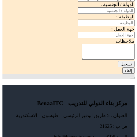
الدولة / الجنسية :
الوظيفة :
جهة العمل :
ملاحظات
تسجيل
إلغاء
مركز بناء الدولي للتدريب - BenaaITC
العنوان : 5 طريق ابوقير الرئيسي – طوسون – الاسكندرية
ص ب : 21625
البريد الإلكتروني : info@benaaitc.com