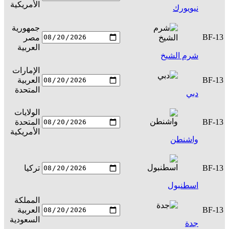
الأمريكية
نيويورك
جمهورية
BF-13
مصر
س
العربية
شرم الشيخ
الإمارات
BF-13
العربية
س
المتحدة
دبي
الولايات
BF-13
المتحدة
س
الأمريكية
واشنطن
BF-13
تركيا
س
اسطنبول
المملكة
BF-13
العربية
س
السعودية
جدة