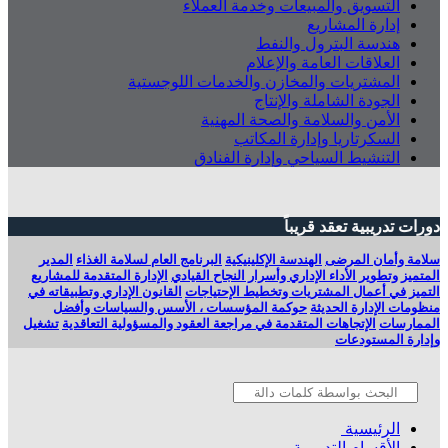
التسويق والمبيعات وخدمة العملاء
إدارة المشاريع
هندسة البترول والنفط
العلاقات العامة والإعلام
المشتريات والمخازن والخدمات اللوجستية
الجودة الشاملة والإنتاج
الأمن والسلامة والصحة المهنية
السكرتاريا وإدارة المكاتب
التنشيط السياحي وإدارة الفنادق
دورات تدريبية تعقد قريباً
سلامة وأمان المرضى
الهندسة الإكلينيكية
البرنامج العام لسلامة الغذاء
المدير
المتميز وتطوير الأداء الإداري وأسرار النجاح القيادي
الإدارة المتقدمة للمشاريع
التميز في أعمال المشتريات وتخطيط الإحتياجات
القانون الإداري وتطبيقاته في
منظومات الإدارة الحديثة
حوكمة المؤسسات ، الأسس والسياسات وأفضل
الممارسات
الإتجاهات المتقدمة في مراجعة العقود والمسؤولية التعاقدية
تشغيل
وإدارة المستودعات
الرئيسية
الأقسام التدريبية