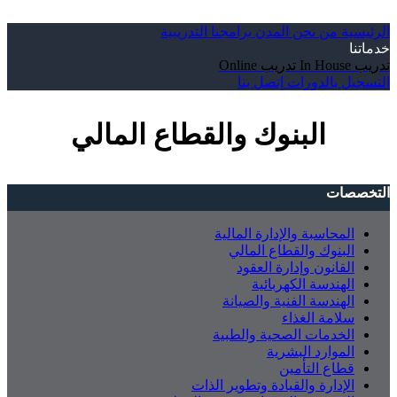
الرئيسية
من نحن
المدن
برامجنا التدريبية
خدماتنا
تدريب In House
تدريب Online
التسجيل بالدورات
إتصل بنا
البنوك والقطاع المالي
التخصصات
المحاسبة والإدارة المالية
البنوك والقطاع المالي
القانون وإدارة العقود
الهندسة الكهربائية
الهندسة الفنية والصيانة
سلامة الغذاء
الخدمات الصحية والطبية
الموارد البشرية
قطاع التأمين
الإدارة والقيادة وتطوير الذات