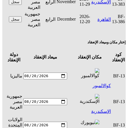
November
الإسكندرية
الرابع
مصر
سجل
11-29
13-383
العربية
جمهورية
2026-
BF-
December
القاهرة
الرابع
مصر
سجل
12-20
13-386
العربية
إختار مكان وميعاد الإنعقاد
كود
دولة
مكان الإنعقاد
ميعاد الإنعقاد
ال
الإنعقاد
الإنعقاد
BF-13
ماليزيا
س
كوالالمبور
جمهورية
BF-13
مصر
س
العربية
الإسكندرية
الولايات
BF-13
المتحدة
س