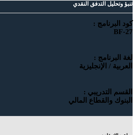
تنبؤ وتحليل التدفق النقدي
كود البرنامج :
BF-27
لغة البرنامج :
العربية / الإنجليزية
القسم التدريبي :
البنوك والقطاع المالي