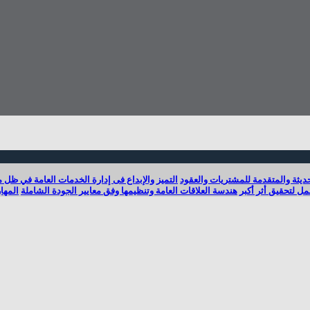
لحديثة والمتقدمة للمشتريات والعقود
التميز والإبداع فى إدارة الخدمات العامة في ظل م
ل لتحقيق أثر أكبر
هندسة العلاقات العامة وتنظيمها وفق معايير الجودة الشاملة
المها