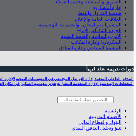
التسويق والمبيعات وخدمة العملاء
إدارة المشاريع
هندسة البترول والنفط
العلاقات العامة والإعلام
المشتريات والمخازن والخدمات اللوجستية
الجودة الشاملة والإنتاج
الأمن والسلامة والصحة المهنية
السكرتاريا وإدارة المكاتب
التنشيط السياحي وإدارة الفنادق
دورات تدريبية تعقد قريباً
المدقق الداخلي المعتمد
إدارة التواصل المجتمعي في المؤسسات الصحية
الإدارة ا
المخططات الهندسية
الإدارة المتقدمة للمشاريع
تعزيز مفهموم التمكين في مكان العم
الرئيسية
الأقسام التدريبية
البنوك والقطاع المالي
تنبؤ وتحليل التدفق النقدي