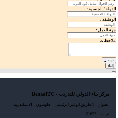
الدولة / الجنسية :
الوظيفة :
جهة العمل :
ملاحظات
تسجيل
إلغاء
مركز بناء الدولي للتدريب - BenaaITC
العنوان : 5 طريق ابوقير الرئيسي – طوسون – الاسكندرية
ص ب : 21625