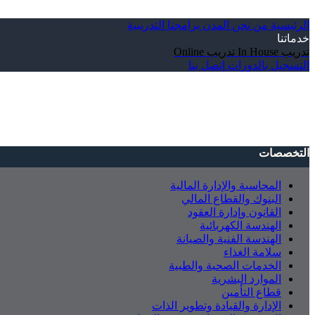
الرئيسية
من نحن
المدن
برامجنا التدريبية
خدماتنا
تدريب In House
تدريب Online
التسجيل بالدورات
إتصل بنا
التخصصات
المحاسبة والإدارة المالية
البنوك والقطاع المالي
القانون وإدارة العقود
الهندسة الكهربائية
الهندسة الفنية والصيانة
سلامة الغذاء
الخدمات الصحية والطبية
الموارد البشرية
قطاع التأمين
الإدارة والقيادة وتطوير الذات