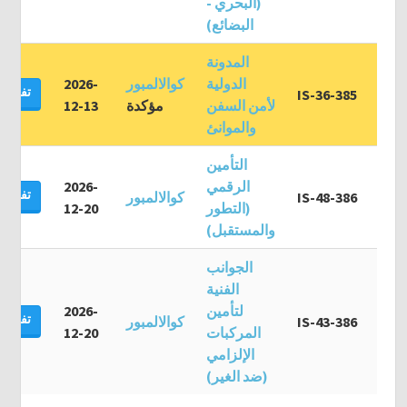
(البحري -
البضائع)
المدونة
الدولية
كوالالمبور
2026-
تفاصيل
IS-36-385
لأمن السفن
مؤكدة
12-13
والموانئ
التأمين
الرقمي
2026-
تفاصيل
IS-48-386
كوالالمبور
(التطور
12-20
والمستقبل)
الجوانب
الفنية
لتأمين
2026-
تفاصيل
IS-43-386
كوالالمبور
المركبات
12-20
الإلزامي
(ضد الغير)