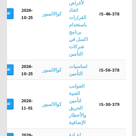
لأغراض
اتخاذ
2026-
تفاصيل
IS-46-378
كوالالمبور
القرارات
10-25
باستخدام
برنامج
اكسل في
شركات
التأمين
اساسيات
2026-
تفاصيل
IS-56-378
كوالالمبور
التأمين
10-25
الجوانب
الفنية
لتأمين
2026-
تفاصيل
IS-30-379
كوالالمبور
الحريق
11-01
والأخطار
الإضافية
إعـادة
2026-