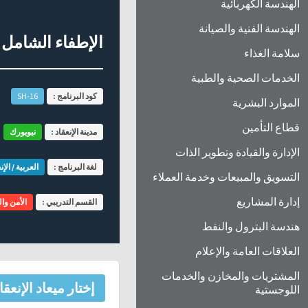
الهندسة الكهربائية
الهندسة الفنية والصيانة
الإطفاء الشامل
سلامة الغذاء
الخدمات الصحية والطبية
كود البرنامج :
SH-16
الموارد البشرية
قطاع التأمين
مدينة الإنعقاد :
نيويورك
الإدارة والقيادة وتطوير الذات
لغة البرنامج :
العربية / الإن
التسويق والمبيعات وخدمة العملاء
إدارة المشاريع
القسم التدريبي :
الأمن وا
هندسة البترول والنفط
العلاقات العامة والإعلام
المشتريات والمخازن والخدمات
إختار ميعاد الإنعقا
اللوجستية