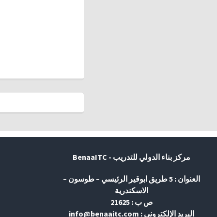
مركز بناء الدولي للتدريب - BenaaITC
العنوان : 5 طريق ابوقير الرئيسي – طوسون –
الاسكندرية
ص ب : 21625
البريد الإلكتروني : info@benaaitc.com