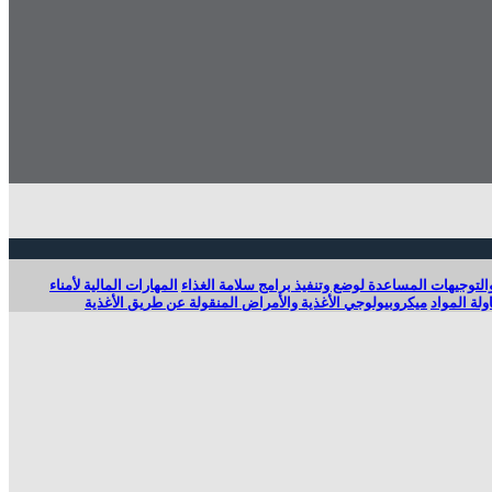
التوجیھات المساعدة لوضع وتنفيذ برامج سلامة الغذاء
المهارات المالية لأمناء
لة المواد
ميكروبيولوجي الأغذية والأمراض المنقولة عن طريق الأغذية