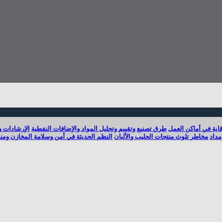
قاية في أماكن العمل
طرق تصنيع وتقييم وتحليل المواد والإضافات النفطية
الإرشادات و
مداد
مخاطر تلوث منتجات الحليب والألبان
النظم الحديثة في أمن وسلامة المخازن ومناو