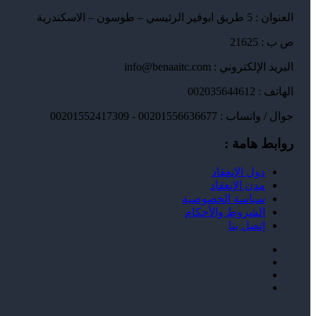
العنوان : 5 طريق ابوقير الرئيسي – طوسون – الاسكندرية
ص ب : 21625
البريد الإلكتروني : info@benaaitc.com
الهاتف : 002035644612
جوال / واتساب : 00201556636677 - 00201552417309
روابط هامة :
دول الإنعقاد
مدن الإنعقاد
سياسة الخصوصية
الشروط والأحكام
إتصل بنا