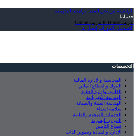
الرئيسية
من نحن
المدن
برامجنا التدريبية
خدماتنا
تدريب In House
تدريب Online
التسجيل بالدورات
إتصل بنا
التخصصات
المحاسبة والإدارة المالية
البنوك والقطاع المالي
القانون وإدارة العقود
الهندسة الكهربائية
الهندسة الفنية والصيانة
سلامة الغذاء
الخدمات الصحية والطبية
الموارد البشرية
قطاع التأمين
الإدارة والقيادة وتطوير الذات