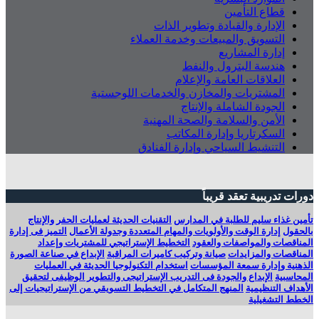
قطاع التأمين
الإدارة والقيادة وتطوير الذات
التسويق والمبيعات وخدمة العملاء
إدارة المشاريع
هندسة البترول والنفط
العلاقات العامة والإعلام
المشتريات والمخازن والخدمات اللوجستية
الجودة الشاملة والإنتاج
الأمن والسلامة والصحة المهنية
السكرتاريا وإدارة المكاتب
التنشيط السياحي وإدارة الفنادق
دورات تدريبية تعقد قريباً
تأمين غذاء سليم للطلبة في المدارس
التقنيات الحديثة لعمليات الحفر والإنتاج
بالحقول
إدارة الوقت والأولويات والمهام المتعددة وجدولة الأعمال
التميز فى إدارة
المناقصات والمواصفات والعقود
التخطيط الإستراتيجي للمشتريات وإعداد
المناقصات والمزايدات
صيانة وتركيب كاميرات المراقبة
الإبداع في صناعة الصورة
الذهنية وإدارة سمعة المؤسسات
استخدام التكنولوجيا الحديثة في العمليات
المحاسبية
الإبداع والجودة فى التدريب الإستراتيجى والتطوير الوظيفى لتحقيق
الأهداف التنظيمية
المنهج المتكامل في التخطيط التسويقي من الإستراتيجيات إلى
الخطط التشغيلية