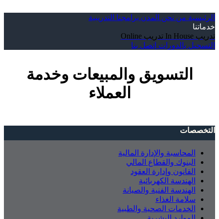
الرئيسية
من نحن
المدن
برامجنا التدريبية
خدماتنا
تدريب In House
تدريب Online
التسجيل بالدورات
إتصل بنا
التسويق والمبيعات وخدمة
العملاء
التخصصات
المحاسبة والإدارة المالية
البنوك والقطاع المالي
القانون وإدارة العقود
الهندسة الكهربائية
الهندسة الفنية والصيانة
سلامة الغذاء
الخدمات الصحية والطبية
الموارد البشرية