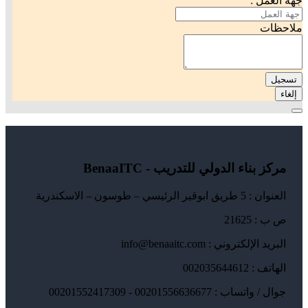
جهة العمل :
ملاحظات
تسجيل
إلغاء
مركز بناء الدولي للتدريب - BenaaITC
العنوان : 5 طريق ابوقير الرئيسي – طوسون – الاسكندرية
ص ب : 21625
البريد الإلكتروني : info@benaaitc.com
الهاتف : 002035644612
جوال / واتساب : 00201556636677 - 00201552417309