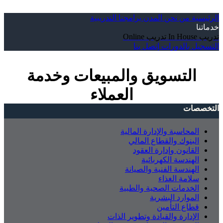
الرئيسية
من نحن
المدن
برامجنا التدريبية
خدماتنا
تدريب In House
تدريب Online
التسجيل بالدورات
إتصل بنا
التسويق والمبيعات وخدمة
العملاء
التخصصات
المحاسبة والإدارة المالية
البنوك والقطاع المالي
القانون وإدارة العقود
الهندسة الكهربائية
الهندسة الفنية والصيانة
سلامة الغذاء
الخدمات الصحية والطبية
الموارد البشرية
قطاع التأمين
الإدارة والقيادة وتطوير الذات