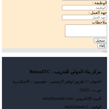
الوظيفة :
جهة العمل :
ملاحظات
تسجيل
إلغاء
مركز بناء الدولي للتدريب - BenaaITC
العنوان : 5 طريق ابوقير الرئيسي – طوسون – الاسكندرية
ص ب : 21625
البريد الإلكتروني : info@benaaitc.com
الهاتف : 002035644612