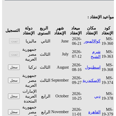
مواعيد الإنعقاد :
كود
مكان
ميعاد
شهر
الربع
دولة
التسجيل
الإنعقاد
الإنعقاد
الإنعقاد
الإنعقاد
السنوى
الإنعقاد
2026-
MS-
كوالالمبور
June
الثاني
ماليزيا
تمت
06-21
19-360
جمهورية
MS-
شرم
2026-
July
الثالث
مصر
تمت
07-12
19-363
الشيخ
العربية
2026-
MS-
اسطنبول
August
الثالث
تركيا
سجل
08-16
19-368
جمهورية
2026-
MS-
September
الإسكندرية
الثالث
مصر
سجل
09-27
19-374
العربية
الإمارات
2026-
MS-
October
دبي
الرابع
العربية
سجل
10-25
19-378
المتحدة
جمهورية
2026-
MS-
November
القاهرة
الرابع
مصر
سجل
11-01
19-379