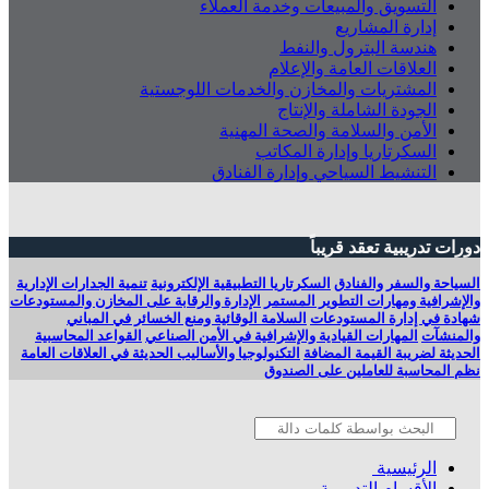
التسويق والمبيعات وخدمة العملاء
إدارة المشاريع
هندسة البترول والنفط
العلاقات العامة والإعلام
المشتريات والمخازن والخدمات اللوجستية
الجودة الشاملة والإنتاج
الأمن والسلامة والصحة المهنية
السكرتاريا وإدارة المكاتب
التنشيط السياحي وإدارة الفنادق
دورات تدريبية تعقد قريباً
السياحة والسفر والفنادق
السكرتاريا التطبيقية الإلكترونية
تنمية الجدارات الإدارية
والإشرافية ومهارات التطوير المستمر
الإدارة والرقابة على المخازن والمستودعات
شهادة في إدارة المستودعات
السلامة الوقائية ومنع الخسائر في المباني
والمنشآت
المهارات القيادية والإشرافية في الأمن الصناعي
القواعد المحاسبية
الحديثة لضريبة القيمة المضافة
التكنولوجيا والأساليب الحديثة في العلاقات العامة
نظم المحاسبة للعاملين على الصندوق
الرئيسية
الأقسام التدريبية