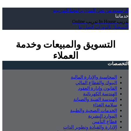
الرئيسية
من نحن
المدن
برامجنا التدريبية
خدماتنا
تدريب In House
تدريب Online
التسجيل بالدورات
إتصل بنا
التسويق والمبيعات وخدمة
العملاء
التخصصات
المحاسبة والإدارة المالية
البنوك والقطاع المالي
القانون وإدارة العقود
الهندسة الكهربائية
الهندسة الفنية والصيانة
سلامة الغذاء
الخدمات الصحية والطبية
الموارد البشرية
قطاع التأمين
الإدارة والقيادة وتطوير الذات