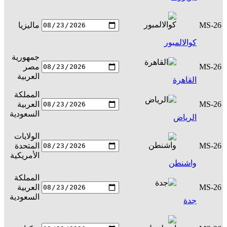
MS-26
ماليزيا
س
كوالالمبور
جمهورية
MS-26
مصر
س
العربية
القاهرة
المملكة
MS-26
العربية
س
السعودية
الرياض
الولايات
MS-26
المتحدة
س
الأمريكية
واشنطن
المملكة
MS-26
العربية
س
السعودية
جدة