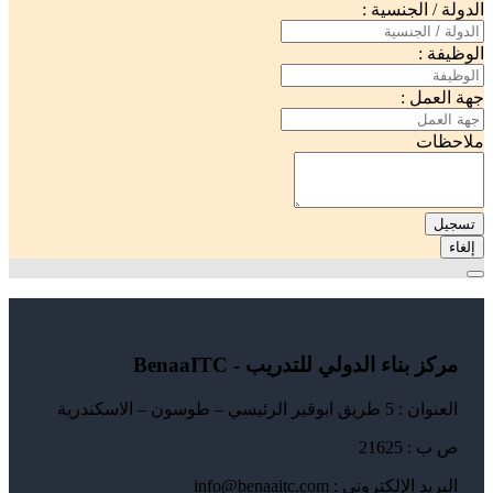
الدولة / الجنسية :
الوظيفة :
جهة العمل :
ملاحظات
تسجيل
إلغاء
مركز بناء الدولي للتدريب - BenaaITC
العنوان : 5 طريق ابوقير الرئيسي – طوسون – الاسكندرية
ص ب : 21625
البريد الإلكتروني : info@benaaitc.com