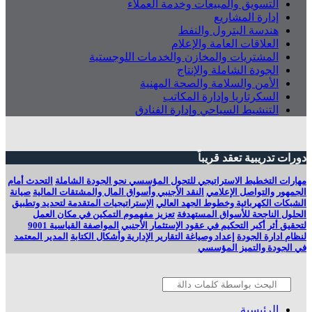
التسويق والمبيعات وخدمة العملاء
إدارة المشاريع
هندسة البترول والنفط
العلاقات العامة والإعلام
المشتريات والمخازن والخدمات اللوجستية
الجودة الشاملة والإنتاج
الأمن والسلامة والصحة المهنية
السكرتاريا وإدارة المكاتب
التنشيط السياحي وإدارة الفنادق
دورات تدريبية تعقد قريباً
مهارات التخطيط الاستراتيجي للتحول المؤسسي نحو الجودة الشاملة
التحدث أمام
الجمهور والتواصل الإعلامي
النقد الأجنبي وأسواق المال والمشتقات المالية
صيانة
الشبكات الكهربائية وخطوط الجهد العالي
الإستراتيجيات المتقدمة لتحديد وتطبيق
الحلول الناجحة للأسواق المستهدفة
تعزيز مفهموم التمكين في مكان العمل
لتحقيق أثر أكبر
التحكيم في عقود الإستثمار الأجنبي
المواصفة القياسية 9001
لنظام ادارة الجودة
إعداد وصياغة التقارير الإدارية وأشكال الكتابة
المدير المعتمد
في الجودة والتميز المؤسسي
الرئيسية