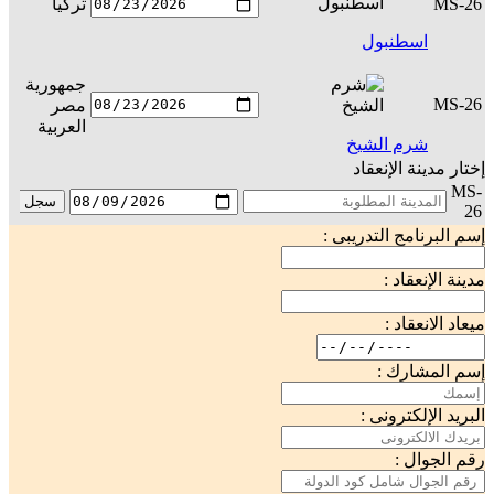
MS-26
تركيا
س
اسطنبول
جمهورية
MS-26
مصر
س
العربية
شرم الشيخ
إختار مدينة الإنعقاد
MS-
سجل
26
إسم البرنامج التدريبى :
مدينة الإنعقاد :
ميعاد الانعقاد :
إسم المشارك :
البريد الإلكترونى :
رقم الجوال :