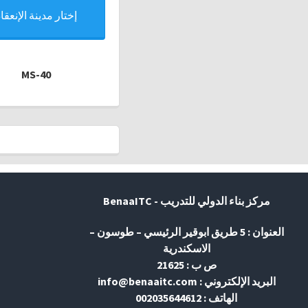
إختار مدينة الإنعقاد
MS-40
مركز بناء الدولي للتدريب - BenaaITC
العنوان : 5 طريق ابوقير الرئيسي – طوسون –
الاسكندرية
ص ب : 21625
البريد الإلكتروني : info@benaaitc.com
الهاتف : 002035644612