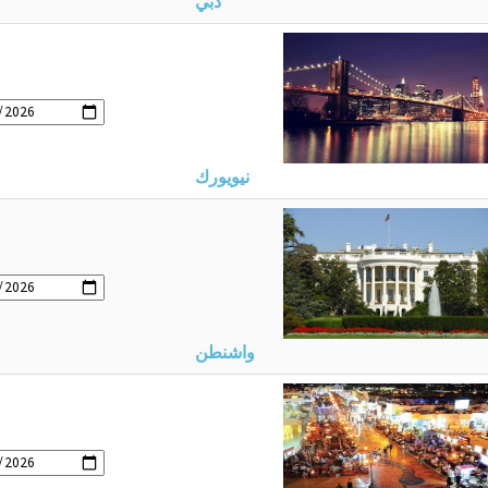
دبي
نيويورك
واشنطن