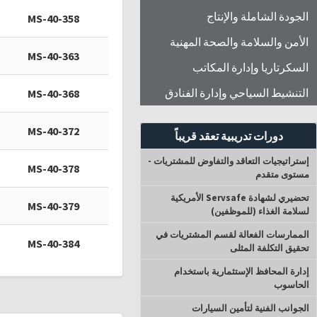
الجودة الشاملة والإنتاج
MS-40-358
الأمن والسلامة والصحة المهنية
MS-40-363
السكرتاريا وإدارة المكاتب
التنشيط السياحي وإدارة الفنادق
MS-40-368
MS-40-372
دورات تدريبية تعقد قريباً
إستراتيجيات التعاقد والتفاوض للمشتريات -
MS-40-378
مستوى متقدم
تحضيري لشهادة Servsafe الأمريكية
MS-40-379
لسلامة الغذاء (للموظفين)
الممارسات الفعالة لقسم المشتريات في
MS-40-384
تحقيق التكلفة المثلى
إدارة المحافظ الإستثمارية باستخدام
الحاسوب
الجوانب الفنية لتأمين السيارات