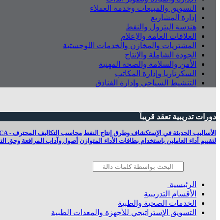
التسويق والمبيعات وخدمة العملاء
إدارة المشاريع
هندسة البترول والنفط
العلاقات العامة والإعلام
المشتريات والمخازن والخدمات اللوجستية
الجودة الشاملة والإنتاج
الأمن والسلامة والصحة المهنية
السكرتاريا وإدارة المكاتب
التنشيط السياحي وإدارة الفنادق
دورات تدريبية تعقد قريباً
الأساليب الحديثة في الإستكشاف وطرق إنتاج النفط
محاسب التكاليف المحترف - PCA
لتقييم أداء العاملين باستخدام بطاقات الأداء المتوازن
أصول وآداب المرافعة وحق التقا
الرئيسية
الأقسام التدريبية
الخدمات الصحية والطبية
التسويق الإستراتيجي للأجهزة والمعدات الطبية