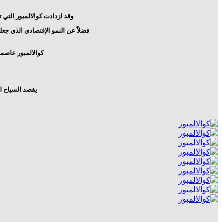
وقد ازدادت كوالالمبور التي تأسست عام 1850، شهرة في السنوات الأخيرة بعد أن استضافت العديد 
فضلاً عن النمو الإقتصادي الذي جعل
كوالالمبور عاصمة
يقصد السياح ال