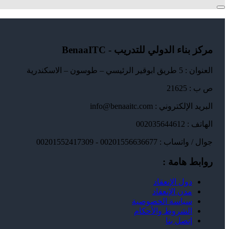
مركز بناء الدولي للتدريب - BenaaITC
العنوان : 5 طريق ابوقير الرئيسي – طوسون – الاسكندرية
ص ب : 21625
البريد الإلكتروني : info@benaaitc.com
الهاتف : 002035644612
جوال / واتساب : 00201556636677 - 00201552417309
روابط هامة :
دول الإنعقاد
مدن الإنعقاد
سياسة الخصوصية
الشروط والأحكام
إتصل بنا