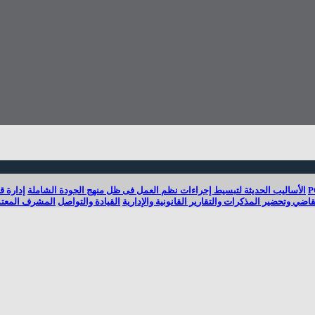
الأساليب الحديثة لتبسيط إجراءات نظم العمل فى ظل منهج الجودة الشاملة
إدارة ق
ضي وتحضير المذكرات والتقارير القانونية والإدارية
القيادة والتواصل
المشرف المعتم