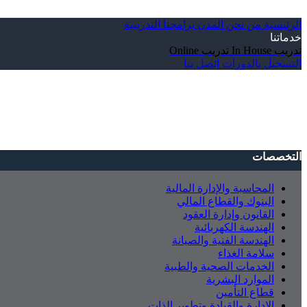
الرئيسية
من نحن
المدن
برامجنا التدريبية
خدماتنا
تدريب In House
تدريب Online
التسجيل بالدورات
إتصل بنا
التخصصات
المحاسبة والإدارة المالية
البنوك والقطاع المالي
القانون وإدارة العقود
الهندسة الكهربائية
الهندسة الفنية والصيانة
سلامة الغذاء
الخدمات الصحية والطبية
الموارد البشرية
قطاع التأمين
الإدارة والقيادة وتطوير الذات