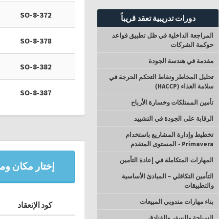
SO-8-372
دورات تدريبية تعقد قريباً
المراجعة الداخلية في ظل تطبيق قواعد
SO-8-378
حوكمة الشركات
مقدمة في هندسة الجودة
SO-8-382
تحليل المخاطر ونقاط التحكم الحرجة في
سلامة الغذاء (HACCP)
SO-8-387
تأمين الممتلكات وخسارة الأرباح
الرقابة على الجودة في التشييد
تخطيط وإدارة المشاريع باستخدام
Primavera - المستوى المتقدم
المهارات المتكاملة في إعادة التأمين
إختار مكان وميع
التأمين التكافلي – المبادئ الأساسية
والتطبيقات
بناء مهارات مندوبي المبيعات
كود الإنعقاد
السياحة والسفر والفنادق