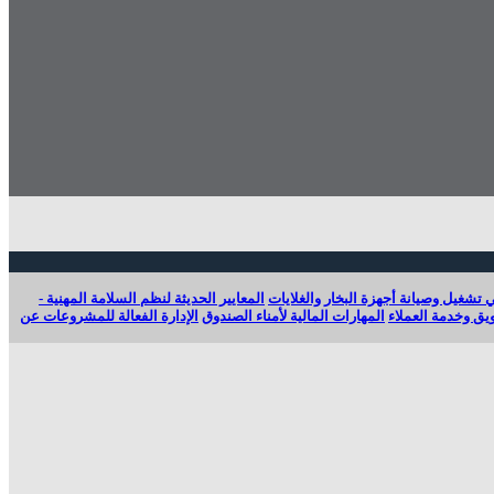
 تشغيل وصيانة أجهزة البخار والغلايات
المعايير الحديثة لنظم السلامة المهنية -
ويق وخدمة العملاء
المهارات المالية لأمناء الصندوق
الإدارة الفعالة للمشروعات عن