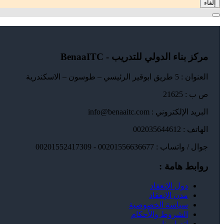
إلغاء
مركز بناء الدولي للتدريب - BenaaITC
العنوان : 5 طريق ابوقير الرئيسي – طوسون – الاسكندرية
ص ب : 21625
البريد الإلكتروني : info@benaaitc.com
الهاتف : 002035644612
جوال / واتساب : 00201556636677 - 00201552417309
روابط هامة :
دول الإنعقاد
مدن الإنعقاد
سياسة الخصوصية
الشروط والأحكام
إتصل بنا