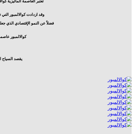
تعتبر العاصمة الماليزية كوا
وقد ازدادت كوالالمبور التي تأسست عام 1850، شهرة في السنوات الأخيرة بعد أن استضافت العديد 
فضلاً عن النمو الإقتصادي الذي جعل
كوالالمبور عاصمة
يقصد السياح ال