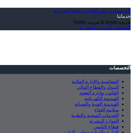
الرئيسية
من نحن
المدن
برامجنا التدريبية
خدماتنا
تدريب In House
تدريب Online
التسجيل بالدورات
إتصل بنا
التخصصات
المحاسبة والإدارة المالية
البنوك والقطاع المالي
القانون وإدارة العقود
الهندسة الكهربائية
الهندسة الفنية والصيانة
سلامة الغذاء
الخدمات الصحية والطبية
الموارد البشرية
قطاع التأمين
الإدارة والقيادة وتطوير الذات