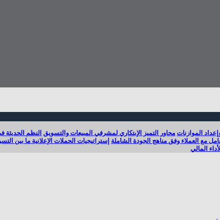
إعداد الموازنات
محاور التميز الإبتكاري لمشرفي المبيعات والتسويق
النظم الحديثة في
امل مع العملاء وفق مناهج الجودة الشاملة
إستراتيجيات الحملات الإعلانية ما بين التس
داء المالي