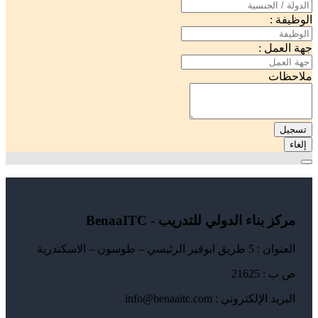
الوظيفة :
جهة العمل :
ملاحظات
تسجيل
إلغاء
مركز بناء الدولي للتدريب - BenaaITC
العنوان : 5 طريق ابوقير الرئيسي – طوسون – الاسكندرية
ص ب : 21625
البريد الإلكتروني : info@benaaitc.com