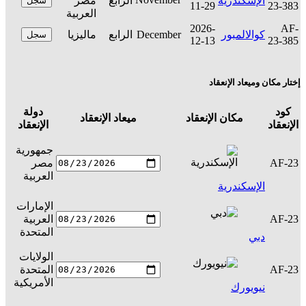
الإسكندرية
الرابع
مصر
سجل
11-29
23-383
العربية
2026-
AF-
كوالالمبور
December
الرابع
ماليزيا
سجل
12-13
23-385
إختار مكان وميعاد الإنعقاد
كود
دولة
مكان الإنعقاد
ميعاد الإنعقاد
ال
الإنعقاد
الإنعقاد
جمهورية
AF-23
مصر
س
العربية
الإسكندرية
الإمارات
AF-23
العربية
س
المتحدة
دبي
الولايات
AF-23
المتحدة
س
الأمريكية
نيويورك