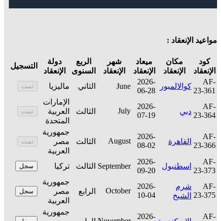
مواعيد الإنعقاد :
كود
مكان
ميعاد
شهر
الربع
دولة
التسجيل
الإنعقاد
الإنعقاد
الإنعقاد
الإنعقاد
السنوى
الإنعقاد
2026-
AF-
كوالالمبور
June
الثاني
ماليزيا
تمت
06-28
23-361
الإمارات
2026-
AF-
July
دبي
الثالث
العربية
تمت
07-19
23-364
المتحدة
جمهورية
2026-
AF-
August
القاهرة
الثالث
مصر
تمت
08-02
23-366
العربية
2026-
AF-
اسطنبول
September
الثالث
تركيا
سجل
09-20
23-373
جمهورية
AF-
شرم
2026-
October
الرابع
مصر
سجل
10-04
23-375
الشيخ
العربية
جمهورية
2026-
AF-
November