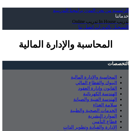
الرئيسية
من نحن
المدن
برامجنا التدريبية
خدماتنا
تدريب In House
تدريب Online
التسجيل بالدورات
إتصل بنا
المحاسبة والإدارة المالية
التخصصات
المحاسبة والإدارة المالية
البنوك والقطاع المالي
القانون وإدارة العقود
الهندسة الكهربائية
الهندسة الفنية والصيانة
سلامة الغذاء
الخدمات الصحية والطبية
الموارد البشرية
قطاع التأمين
الإدارة والقيادة وتطوير الذات