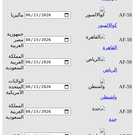
AF-59
ماليزيا
س
كوالالمبور
جمهورية
AF-59
مصر
س
العربية
القاهرة
المملكة
AF-59
العربية
س
السعودية
الرياض
الولايات
AF-59
المتحدة
س
الأمريكية
واشنطن
المملكة
AF-59
العربية
س
السعودية
جدة