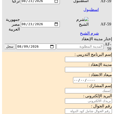
AF-59
تركيا
س
اسطنبول
جمهورية
AF-59
مصر
س
العربية
شرم الشيخ
إختار مدينة الإنعقاد
AF-
سجل
59
إسم البرنامج التدريبى :
مدينة الإنعقاد :
ميعاد الانعقاد :
إسم المشارك :
البريد الإلكترونى :
رقم الجوال :