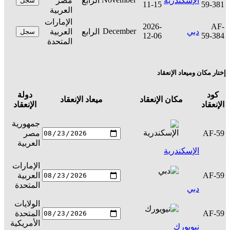
الإسكندرية
الرابع
مصر
سجل
11-15
59-381
العربية
الإمارات
2026-
AF-
December
دبي
الرابع
العربية
سجل
12-06
59-384
المتحدة
إختار مكان وميعاد الإنعقاد
كود
دولة
مكان الإنعقاد
ميعاد الإنعقاد
ال
الإنعقاد
الإنعقاد
جمهورية
AF-59
مصر
س
العربية
الإسكندرية
الإمارات
AF-59
العربية
س
المتحدة
دبي
الولايات
AF-59
المتحدة
س
الأمريكية
نيويورك