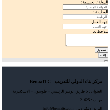
الدولة / الجنسية :
الوظيفة :
جهة العمل :
ملاحظات
تسجيل
إلغاء
مركز بناء الدولي للتدريب - BenaaITC
العنوان : 5 طريق ابوقير الرئيسي – طوسون – الاسكندرية
ص ب : 21625
البريد الإلكتروني : info@benaaitc.com