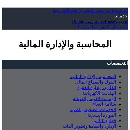
الرئيسية
من نحن
المدن
برامجنا التدريبية
خدماتنا
تدريب In House
تدريب Online
التسجيل بالدورات
إتصل بنا
المحاسبة والإدارة المالية
التخصصات
المحاسبة والإدارة المالية
البنوك والقطاع المالي
القانون وإدارة العقود
الهندسة الكهربائية
الهندسة الفنية والصيانة
سلامة الغذاء
الخدمات الصحية والطبية
الموارد البشرية
قطاع التأمين
الإدارة والقيادة وتطوير الذات