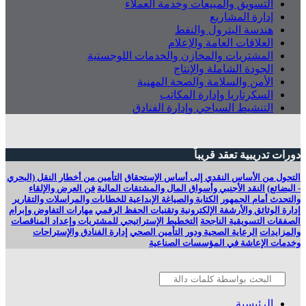
التسويق والمبيعات وخدمة العملاء
إدارة المشاريع
هندسة البترول والنفط
العلاقات العامة والإعلام
المشتريات والمخازن والخدمات اللوجستية
الجودة الشاملة والإنتاج
الأمن والسلامة والصحة المهنية
السكرتاريا وإدارة المكاتب
التنشيط السياحي وإدارة الفنادق
دورات تدريبية تعقد قريباً
التحول من الأساس النقدي إلى أساس الإستحقاق
التأمين من أخطار النقل (البحري
- البضائع)
النقد الأجنبي وأسواق المال والمشتقات المالية
فن العرض والإلقاء
والتحدث أمام الجمهور
الكتابة والصياغة الإبداعية للخطابات والمراسلات والتقارير
إدارة الوثائق والأرشفة الإلكترونية وتقنيات الحفظ الرقمي
مهارات التفاوض وإبرام
الصفقات التسويقية الناجحة
التخطيط الإستراتيجي للمشتريات وإعداد المناقصات
والمزايدات
الرعاية الصحية ودور التأمين الصحي
إدارة الفنادق والإستراحات
وخدمات الإعاشة في المؤسسات الصناعية
الرئيسية