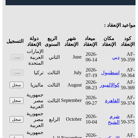
مواعيد الإنعقاد :
كود
مكان
ميعاد
شهر
الربع
دولة
التسجيل
الإنعقاد
الإنعقاد
الإنعقاد
الإنعقاد
السنوى
الإنعقاد
الإمارات
2026-
AF-
June
دبي
الثاني
العربية
تمت
06-14
59-359
المتحدة
2026-
AF-
اسطنبول
July
الثالث
تركيا
تمت
07-19
59-364
2026-
AF-
كوالالمبور
August
الثالث
ماليزيا
سجل
08-23
59-369
جمهورية
2026-
AF-
September
القاهرة
الثالث
مصر
سجل
09-27
59-374
العربية
جمهورية
AF-
شرم
2026-
October
الرابع
مصر
سجل
10-04
59-375
الشيخ
العربية
جمهورية
2026-
AF-
November