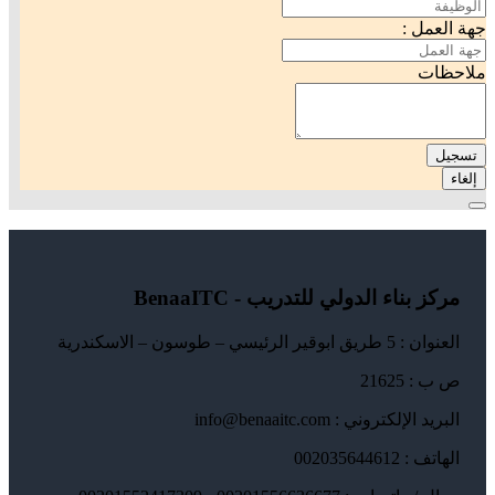
جهة العمل :
ملاحظات
تسجيل
إلغاء
مركز بناء الدولي للتدريب - BenaaITC
العنوان : 5 طريق ابوقير الرئيسي – طوسون – الاسكندرية
ص ب : 21625
البريد الإلكتروني : info@benaaitc.com
الهاتف : 002035644612