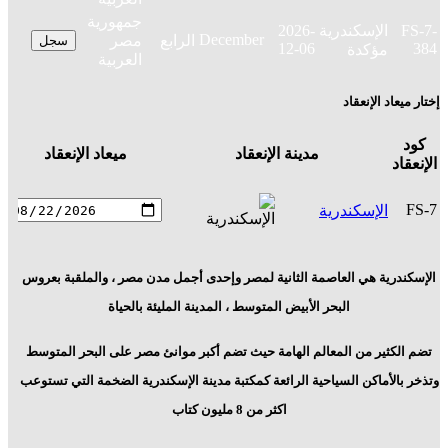
جمهورية
FS-7-
الإسكندرية
2026-
December
الرابع
مصر
سجل
12-06
384
مؤكدة
العربية
إختار ميعاد الإنعقاد
كود
مدينة الإنعقاد
ميعاد الإنعقاد
الإنعقاد
ج
FS-7
الإسكندرية
م
ا
الإسكندرية هي العاصمة الثانية لمصر وإحدى أجمل مدن مصر ، والملقبة بعروس
البحر الأبيض المتوسط ، المدينة المليئة بالحياة
تضم الكثير من المعالم الهامة حيث تضم أكبر موانئ مصر على البحر المتوسط
وتذخر بالأماكن السياحية الرائعة كمكتبة مدينة الإسكندرية الضخمة التي تستوعب
اكثر من 8 مليون كتاب