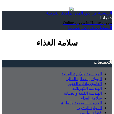
الرئيسية
من نحن
المدن
برامجنا التدريبية
خدماتنا
تدريب In House
تدريب Online
التسجيل بالدورات
إتصل بنا
سلامة الغذاء
التخصصات
المحاسبة والإدارة المالية
البنوك والقطاع المالي
القانون وإدارة العقود
الهندسة الكهربائية
الهندسة الفنية والصيانة
سلامة الغذاء
الخدمات الصحية والطبية
الموارد البشرية
قطاع التأمين