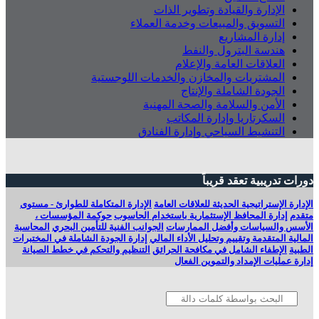
الإدارة والقيادة وتطوير الذات
التسويق والمبيعات وخدمة العملاء
إدارة المشاريع
هندسة البترول والنفط
العلاقات العامة والإعلام
المشتريات والمخازن والخدمات اللوجستية
الجودة الشاملة والإنتاج
الأمن والسلامة والصحة المهنية
السكرتاريا وإدارة المكاتب
التنشيط السياحي وإدارة الفنادق
دورات تدريبية تعقد قريباً
الإدارة الإستراتيجية الحديثة للعلاقات العامة
الإدارة المتكاملة للطوارئ - مستوى
متقدم
إدارة المحافظ الإستثمارية باستخدام الحاسوب
حوكمة المؤسسات ،
الأسس والسياسات وأفضل الممارسات
الجوانب الفنية للتأمين البحري
المحاسبة
المالية المتقدمة وتقييم وتحليل الأداء المالي
إدارة الجودة الشاملة في المختبرات
الطبية
الإطفاء الشامل في مكافحة الحرائق
التنظيم والتحكم في خطط الصيانة
إدارة‭ ‬عمليات الإمداد والتموين الفعال