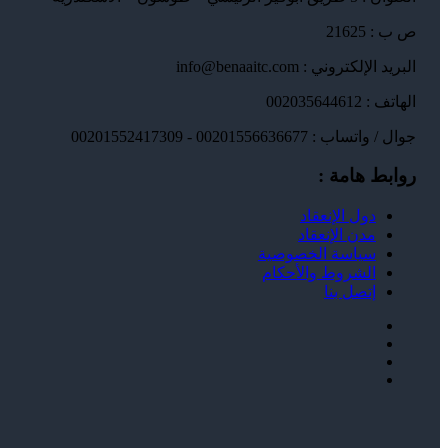
ص ب : 21625
البريد الإلكتروني : info@benaaitc.com
الهاتف : 002035644612
جوال / واتساب : 00201556636677 - 00201552417309
روابط هامة :
دول الإنعقاد
مدن الإنعقاد
سياسة الخصوصية
الشروط والأحكام
إتصل بنا