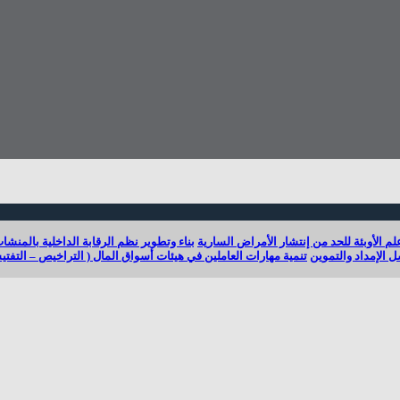
لم الأوبئة للحد من إنتشار الأمراض السارية
بناء وتطوير نظم الرقابة الداخلية بالمنشا
 الإمداد والتموين
تنمية مهارات العاملين في هيئات أسواق المال ( التراخيص – التفت