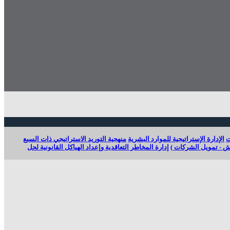
ت
الإدارة الإستراتيجية للموارد البشرية
منهجية التوريد الاستراتيجي ذات السبع
يش - تمويل الشركات )
إدارة المخاطر التعاقدية وإعداد الهياكل القانونية لحل