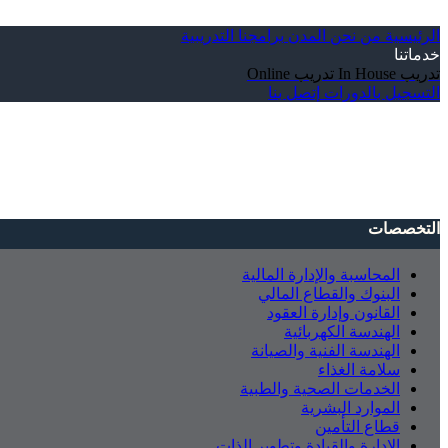
الرئيسية
من نحن
المدن
برامجنا التدريبية
خدماتنا
تدريب In House
تدريب Online
التسجيل بالدورات
إتصل بنا
التخصصات
المحاسبة والإدارة المالية
البنوك والقطاع المالي
القانون وإدارة العقود
الهندسة الكهربائية
الهندسة الفنية والصيانة
سلامة الغذاء
الخدمات الصحية والطبية
الموارد البشرية
قطاع التأمين
الإدارة والقيادة وتطوير الذات