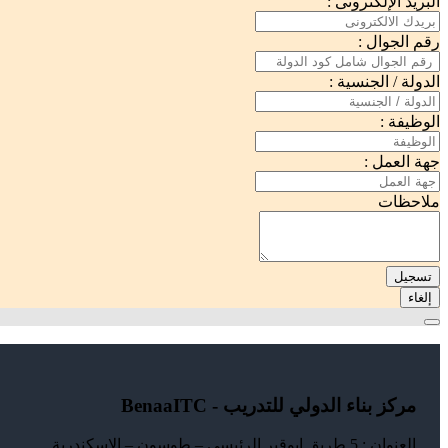
البريد الإلكترونى :
رقم الجوال :
الدولة / الجنسية :
الوظيفة :
جهة العمل :
ملاحظات
تسجيل
إلغاء
مركز بناء الدولي للتدريب - BenaaITC
العنوان : 5 طريق ابوقير الرئيسي – طوسون – الاسكندرية