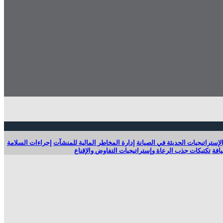
لإستراتيجيات الحديثة في الصيانة
إدارة المخاطر المالية للمنشآت
إجراءات السلامة
افة
تكتيكات جذب الرعاة وإستراتيجيات التفاوض والإقناع