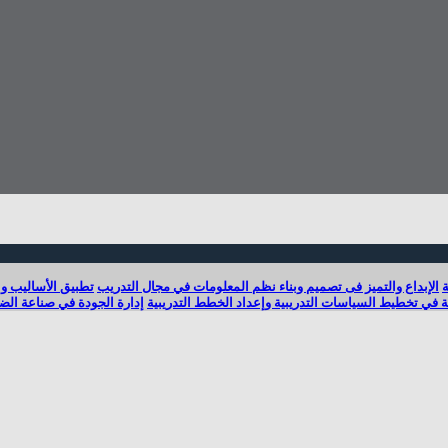
ة
الإبداع والتميز فى تصميم وبناء نظم المعلومات في مجال التدريب
تطبيق الأساليب وا
ة في تخطيط السياسات التدريبية وإعداد الخطط التدريبية
إدارة الجودة في صناعة الضي