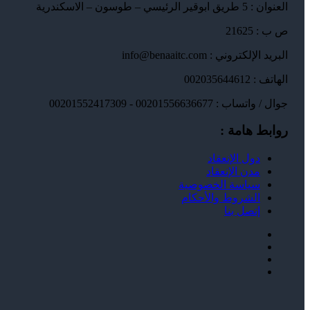
العنوان : 5 طريق ابوقير الرئيسي – طوسون – الاسكندرية
ص ب : 21625
البريد الإلكتروني : info@benaaitc.com
الهاتف : 002035644612
جوال / واتساب : 00201556636677 - 00201552417309
روابط هامة :
دول الإنعقاد
مدن الإنعقاد
سياسة الخصوصية
الشروط والأحكام
إتصل بنا