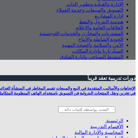
الإدارة والقيادة وتطوير الذات
التسويق والمبيعات وخدمة العملاء
إدارة المشاريع
هندسة البترول والنفط
العلاقات العامة والإعلام
المشتريات والمخازن والخدمات اللوجستية
الجودة الشاملة والإنتاج
الأمن والسلامة والصحة المهنية
السكرتاريا وإدارة المكاتب
التنشيط السياحي وإدارة الفنادق
دورات تدريبية تعقد قريباً
الإتجاهات والأساليب المتقدمة في البيع والمبيعات
تقييم المخاطر في المنشأة الغذائي
في تخزين ونقل المنتجات البترولية
فن التسويق باستخدام الهاتف
المنظومة المتكامل
الرئيسية
الأقسام التدريبية
المحاسبة والإدارة المالية