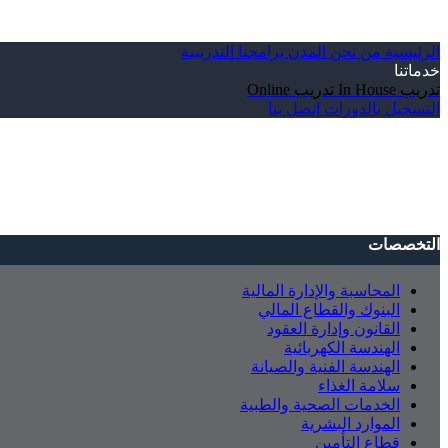
الرئيسية
من نحن
المدن
برامجنا التدريبية
خدماتنا
تدريب In House
تدريب Online
التسجيل بالدورات
إتصل بنا
التخصصات
المحاسبة والإدارة المالية
البنوك والقطاع المالي
القانون وإدارة العقود
الهندسة الكهربائية
الهندسة الفنية والصيانة
سلامة الغذاء
الخدمات الصحية والطبية
الموارد البشرية
قطاع التأمين