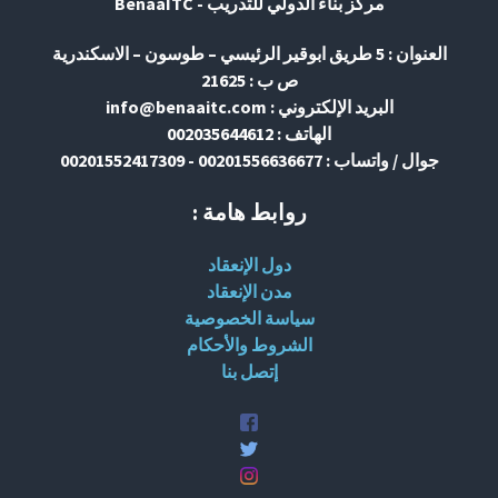
مركز بناء الدولي للتدريب - BenaaITC
العنوان : 5 طريق ابوقير الرئيسي – طوسون – الاسكندرية
ص ب : 21625
البريد الإلكتروني : info@benaaitc.com
الهاتف : 002035644612
جوال / واتساب : 00201556636677 - 00201552417309
روابط هامة :
دول الإنعقاد
مدن الإنعقاد
سياسة الخصوصية
الشروط والأحكام
إتصل بنا