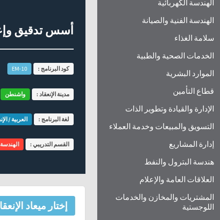
الهندسة الكهربائية
الهندسة الفنية والصيانة
أسس تدقيق وإع
سلامة الغذاء
الخدمات الصحية والطبية
كود البرنامج :
EM-10
الموارد البشرية
قطاع التأمين
مدينة الإنعقاد :
واشنطن
الإدارة والقيادة وتطوير الذات
لغة البرنامج :
العربية / الإن
التسويق والمبيعات وخدمة العملاء
إدارة المشاريع
القسم التدريبي :
الهندسة ا
هندسة البترول والنفط
العلاقات العامة والإعلام
المشتريات والمخازن والخدمات
إختار ميعاد الإنعقا
اللوجستية