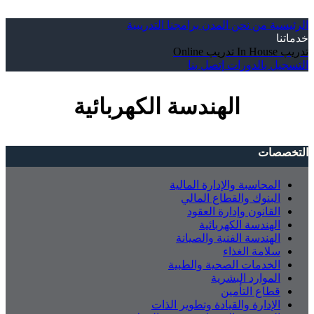
الرئيسية
من نحن
المدن
برامجنا التدريبية
خدماتنا
تدريب In House
تدريب Online
التسجيل بالدورات
إتصل بنا
الهندسة الكهربائية
التخصصات
المحاسبة والإدارة المالية
البنوك والقطاع المالي
القانون وإدارة العقود
الهندسة الكهربائية
الهندسة الفنية والصيانة
سلامة الغذاء
الخدمات الصحية والطبية
الموارد البشرية
قطاع التأمين
الإدارة والقيادة وتطوير الذات