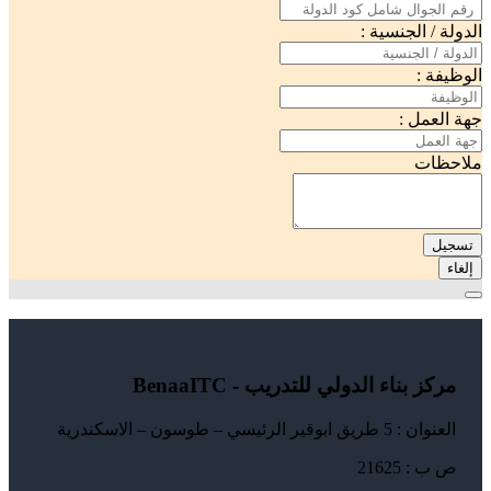
الدولة / الجنسية :
الوظيفة :
جهة العمل :
ملاحظات
تسجيل
إلغاء
مركز بناء الدولي للتدريب - BenaaITC
العنوان : 5 طريق ابوقير الرئيسي – طوسون – الاسكندرية
ص ب : 21625