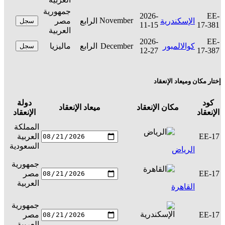
جمهورية
2026-
EE-
November
الإسكندرية
الرابع
مصر
سجل
11-15
17-381
العربية
2026-
EE-
كوالالمبور
December
الرابع
ماليزيا
سجل
12-27
17-387
إختار مكان وميعاد الإنعقاد
كود
دولة
مكان الإنعقاد
ميعاد الإنعقاد
ال
الإنعقاد
الإنعقاد
المملكة
EE-17
العربية
س
السعودية
الرياض
جمهورية
EE-17
مصر
س
العربية
القاهرة
جمهورية
EE-17
مصر
س
العربية