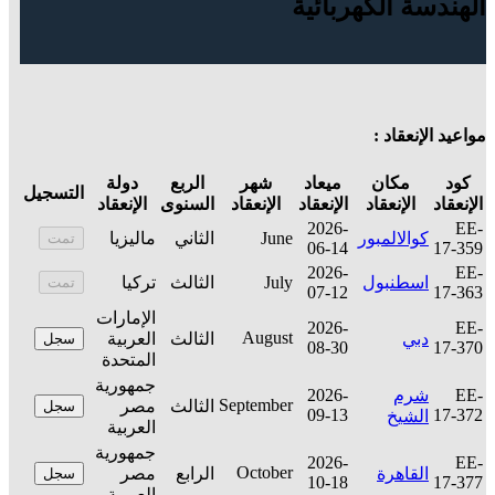
الهندسة الكهربائية
مواعيد الإنعقاد :
كود
مكان
ميعاد
شهر
الربع
دولة
التسجيل
الإنعقاد
الإنعقاد
الإنعقاد
الإنعقاد
السنوى
الإنعقاد
2026-
EE-
كوالالمبور
June
الثاني
ماليزيا
تمت
06-14
17-359
2026-
EE-
اسطنبول
July
الثالث
تركيا
تمت
07-12
17-363
الإمارات
2026-
EE-
August
دبي
الثالث
العربية
سجل
08-30
17-370
المتحدة
جمهورية
EE-
شرم
2026-
September
الثالث
مصر
سجل
09-13
17-372
الشيخ
العربية
جمهورية
2026-
EE-
October
القاهرة
الرابع
مصر
سجل
10-18
17-377
العربية