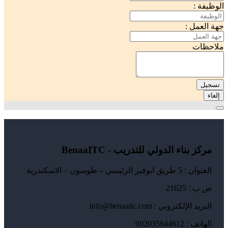
الوظيفة :
جهة العمل :
ملاحظات
تسجيل
إلغاء
مركز بناء الدولي للتدريب - BenaaITC
العنوان : 5 طريق ابوقير الرئيسي – طوسون – الاسكندرية
ص ب : 21625
البريد الإلكتروني : info@benaaitc.com
الهاتف : 002035644612