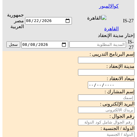
كوالالمبور
جمهورية
IS-27
مصر
س
العربية
القاهرة
إختار مدينة الإنعقاد
IS-
سجل
27
إسم البرنامج التدريبى :
مدينة الإنعقاد :
ميعاد الانعقاد :
إسم المشارك :
البريد الإلكترونى :
رقم الجوال :
الدولة / الجنسية :