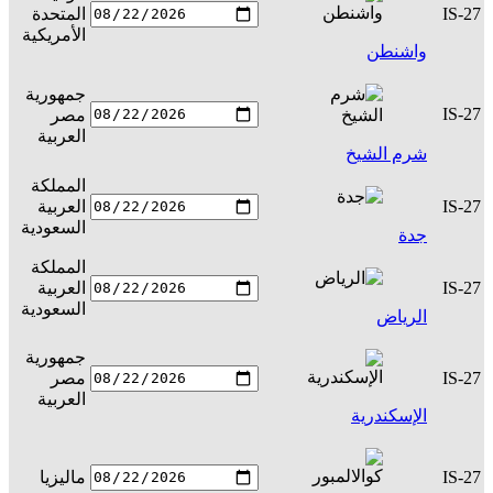
IS-27
المتحدة
س
الأمريكية
واشنطن
جمهورية
IS-27
مصر
س
العربية
شرم الشيخ
المملكة
IS-27
العربية
س
السعودية
جدة
المملكة
IS-27
العربية
س
السعودية
الرياض
جمهورية
IS-27
مصر
س
العربية
الإسكندرية
IS-27
ماليزيا
س