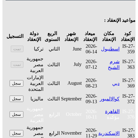
مواعيد الإنعقاد :
كود
مكان
ميعاد
شهر
الربع
دولة
التسجيل
الإنعقاد
الإنعقاد
الإنعقاد
الإنعقاد
السنوى
الإنعقاد
2026-
IS-27-
اسطنبول
June
الثاني
تركيا
تمت
06-14
359
جمهورية
IS-27-
شرم
2026-
July
الثالث
مصر
تمت
07-12
363
الشيخ
العربية
الإمارات
2026-
IS-27-
August
دبي
الثالث
العربية
سجل
08-23
369
المتحدة
2026-
IS-27-
كوالالمبور
September
الثالث
ماليزيا
سجل
09-13
372
جمهورية
IS-27-
القاهرة
2026-
October
الرابع
مصر
سجل
10-11
376
مؤكدة
العربية
جمهورية
2026-
IS-27-
November
الإسكندرية
الرابع
مصر
سجل
11-29
383