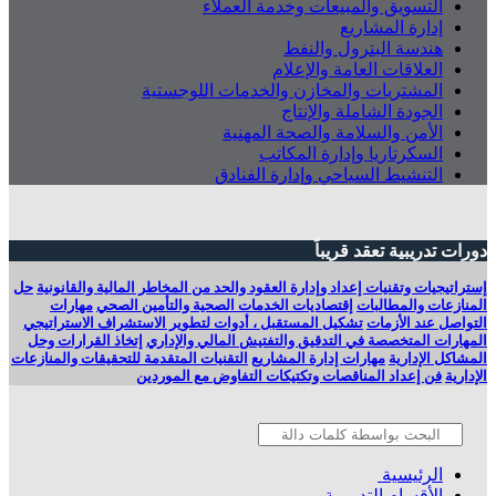
التسويق والمبيعات وخدمة العملاء
إدارة المشاريع
هندسة البترول والنفط
العلاقات العامة والإعلام
المشتريات والمخازن والخدمات اللوجستية
الجودة الشاملة والإنتاج
الأمن والسلامة والصحة المهنية
السكرتاريا وإدارة المكاتب
التنشيط السياحي وإدارة الفنادق
دورات تدريبية تعقد قريباً
إستراتيجيات وتقنيات إعداد وإدارة العقود والحد من المخاطر المالية والقانونية
حل
المنازعات والمطالبات
إقتصاديات الخدمات الصحية والتأمين الصحي
مهارات
التواصل عند الأزمات
تشكيل المستقبل ، أدوات لتطوير الاستشراف الاستراتيجي
المهارات المتخصصة في التدقيق والتفتيش المالي والإداري
إتخاذ القرارات وحل
المشاكل الإدارية
مهارات إدارة المشاريع
التقنيات المتقدمة للتحقيقات والمنازعات
الإدارية
فن إعداد المناقصات وتكتيكات التفاوض مع الموردين
الرئيسية
الأقسام التدريبية