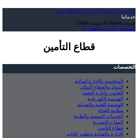
الرئيسية
من نحن
المدن
برامجنا التدريبية
خدماتنا
تدريب In House
تدريب Online
التسجيل بالدورات
إتصل بنا
قطاع التأمين
التخصصات
المحاسبة والإدارة المالية
البنوك والقطاع المالي
القانون وإدارة العقود
الهندسة الكهربائية
الهندسة الفنية والصيانة
سلامة الغذاء
الخدمات الصحية والطبية
الموارد البشرية
قطاع التأمين
الإدارة والقيادة وتطوير الذات