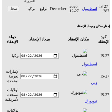
العربية
2026-
IS-27-
اسطنبول
December
الرابع
تركيا
سجل
12-27
387
إختار مكان وميعاد الإنعقاد
كود
دولة
مكان الإنعقاد
ميعاد الإنعقاد
ال
الإنعقاد
الإنعقاد
IS-27
تركيا
س
اسطنبول
الإمارات
IS-27
العربية
س
المتحدة
دبي
الولايات
IS-27
المتحدة
س
الأمريكية
نيويورك
الولايات