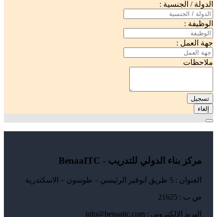
الدولة / الجنسية :
الوظيفة :
جهة العمل :
ملاحظات
تسجيل
إلغاء
مركز بناء الدولي للتدريب - BenaaITC
العنوان : 5 طريق ابوقير الرئيسي – طوسون – الاسكندرية
ص ب : 21625
البريد الإلكتروني : info@benaaitc.com