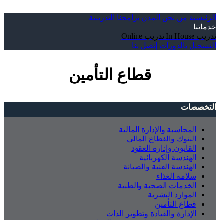
الرئيسية
من نحن
المدن
برامجنا التدريبية
خدماتنا
تدريب In House
تدريب Online
التسجيل بالدورات
إتصل بنا
قطاع التأمين
التخصصات
المحاسبة والإدارة المالية
البنوك والقطاع المالي
القانون وإدارة العقود
الهندسة الكهربائية
الهندسة الفنية والصيانة
سلامة الغذاء
الخدمات الصحية والطبية
الموارد البشرية
قطاع التأمين
الإدارة والقيادة وتطوير الذات