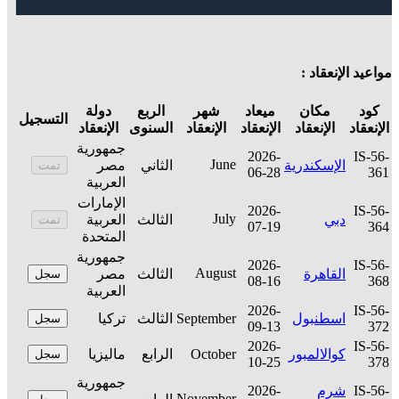
مواعيد الإنعقاد :
كود
مكان
ميعاد
شهر
الربع
دولة
التسجيل
الإنعقاد
الإنعقاد
الإنعقاد
الإنعقاد
السنوى
الإنعقاد
جمهورية
2026-
IS-56-
June
الإسكندرية
الثاني
مصر
تمت
06-28
361
العربية
الإمارات
2026-
IS-56-
July
دبي
الثالث
العربية
تمت
07-19
364
المتحدة
جمهورية
2026-
IS-56-
August
القاهرة
الثالث
مصر
سجل
08-16
368
العربية
2026-
IS-56-
اسطنبول
September
الثالث
تركيا
سجل
09-13
372
2026-
IS-56-
كوالالمبور
October
الرابع
ماليزيا
سجل
10-25
378
جمهورية
IS-56-
شرم
2026-
November