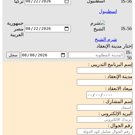
IS-56
تركيا
س
اسطنبول
جمهورية
IS-56
مصر
س
العربية
شرم الشيخ
إختار مدينة الإنعقاد
IS-
سجل
56
إسم البرنامج التدريبى :
مدينة الإنعقاد :
ميعاد الانعقاد :
إسم المشارك :
البريد الإلكترونى :
رقم الجوال :