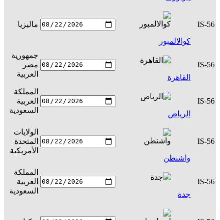
IS-56
ماليزيا
س
كوالالمبور
جمهورية
IS-56
مصر
س
العربية
القاهرة
المملكة
IS-56
العربية
س
السعودية
الرياض
الولايات
IS-56
المتحدة
س
الأمريكية
واشنطن
المملكة
IS-56
العربية
س
السعودية
جدة