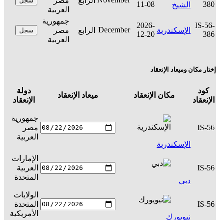
الرابع
مصر
سجل
11-08
380
الشيخ
العربية
جمهورية
2026-
IS-56-
December
الإسكندرية
الرابع
مصر
سجل
12-20
386
العربية
إختار مكان وميعاد الإنعقاد
كود
دولة
مكان الإنعقاد
ميعاد الإنعقاد
ال
الإنعقاد
الإنعقاد
جمهورية
IS-56
مصر
س
العربية
الإسكندرية
الإمارات
IS-56
العربية
س
المتحدة
دبي
الولايات
IS-56
المتحدة
س
الأمريكية
نيويورك