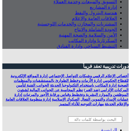
التسويق والمبيعات وخدمة العملاء
إدارة المشاريع
هندسة البترول والنفط
العلاقات العامة والإعلام
المشتريات والمخازن والخدمات اللوجستية
الجودة الشاملة والإنتاج
الأمن والسلامة والصحة المهنية
السكرتاريا وإدارة المكاتب
التنشيط السياحي وإدارة الفنادق
دورات تدريبية تعقد قريباً
أخصائي الإعلام الرقمي وشبكات التواصل الإجتماعي
إدارة المواقع الإلكترونية
للقطاع الحكومي
إدارة الأزمات وخطط الطوارئ بالمستشفيات والمنظمات
الصحية
إدارة المكاتب باستخدام التكنولوجيا الحديثة
الجوانب الفنية لتأمين
المركبات الإلزامي (ضد الغير)
نظم المحاسبة عن الجوانب المالية لشؤون
الموظفين والموارد البشرية وتخطيط وقياس ورقابة الأجور والمرتبات
‬عمليات الإمداد والتموين الفعال
الصكوك الإسلامية
إدارة منظومة العلاقات العامة
والإعلام الحديثة
مهارات التوجيه للأداء المتميز
الرئيسية