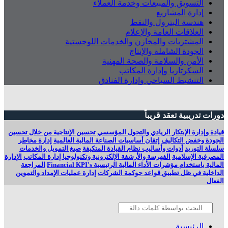
التسويق والمبيعات وخدمة العملاء
إدارة المشاريع
هندسة البترول والنفط
العلاقات العامة والإعلام
المشتريات والمخازن والخدمات اللوجستية
الجودة الشاملة والإنتاج
الأمن والسلامة والصحة المهنية
السكرتاريا وإدارة المكاتب
التنشيط السياحي وإدارة الفنادق
دورات تدريبية تعقد قريباً
قيادة وإدارة الإبتكار الريادي والتحول المؤسسي
تحسين الإنتاجية من خلال تحسين
الجودة وخفض التكاليف
إتقان أساسيات الصناعة المالية العالمية
إدارة مخاطر
سلسلة التوريد
أدوات وأساليب نظام القيادة المتكيفة
صيغ التمويل والخدمات
المصرفية الإسلامية
الفهرسة والأرشفة الإلكترونية وتكنولوجيا إدارة المكاتب
الإدارة
المالية باستخدام مؤشرات الأداء المالية الرئيسية Financial KPI's
المراجعة
الداخلية في ظل تطبيق قواعد حوكمة الشركات
إدارة‭ ‬عمليات الإمداد والتموين
الفعال
الرئيسية