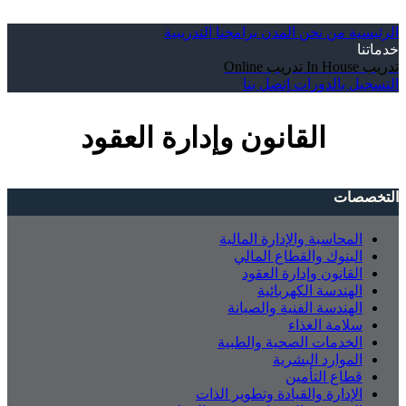
الرئيسية
من نحن
المدن
برامجنا التدريبية
خدماتنا
تدريب In House
تدريب Online
التسجيل بالدورات
إتصل بنا
القانون وإدارة العقود
التخصصات
المحاسبة والإدارة المالية
البنوك والقطاع المالي
القانون وإدارة العقود
الهندسة الكهربائية
الهندسة الفنية والصيانة
سلامة الغذاء
الخدمات الصحية والطبية
الموارد البشرية
قطاع التأمين
الإدارة والقيادة وتطوير الذات