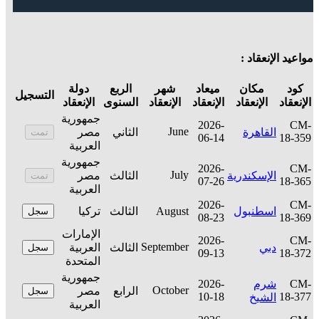
مواعيد الإنعقاد :
كود
مكان
ميعاد
شهر
الربع
دولة
التسجيل
الإنعقاد
الإنعقاد
الإنعقاد
الإنعقاد
السنوى
الإنعقاد
جمهورية
2026-
CM-
June
القاهرة
الثاني
مصر
تمت
06-14
18-359
العربية
جمهورية
2026-
CM-
July
الإسكندرية
الثالث
مصر
تمت
07-26
18-365
العربية
2026-
CM-
اسطنبول
August
الثالث
تركيا
سجل
08-23
18-369
الإمارات
2026-
CM-
September
دبي
الثالث
العربية
سجل
09-13
18-372
المتحدة
جمهورية
CM-
شرم
2026-
October
الرابع
مصر
سجل
10-18
18-377
الشيخ
العربية