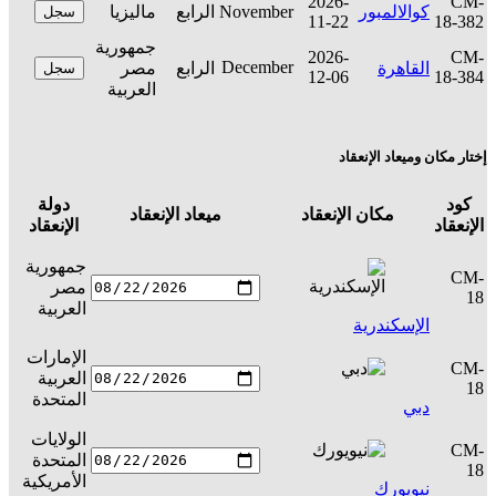
2026-
CM-
كوالالمبور
November
الرابع
ماليزيا
سجل
11-22
18-382
جمهورية
2026-
CM-
December
القاهرة
الرابع
مصر
سجل
12-06
18-384
العربية
إختار مكان وميعاد الإنعقاد
كود
دولة
مكان الإنعقاد
ميعاد الإنعقاد
ال
الإنعقاد
الإنعقاد
جمهورية
CM-
مصر
س
18
العربية
الإسكندرية
الإمارات
CM-
العربية
س
18
المتحدة
دبي
الولايات
CM-
المتحدة
س
18
الأمريكية
نيويورك