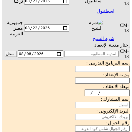
تركيا
س
18
اسطنبول
جمهورية
CM-
مصر
س
18
العربية
شرم الشيخ
إختار مدينة الإنعقاد
CM-
سجل
18
إسم البرنامج التدريبى :
مدينة الإنعقاد :
ميعاد الانعقاد :
إسم المشارك :
البريد الإلكترونى :
رقم الجوال :