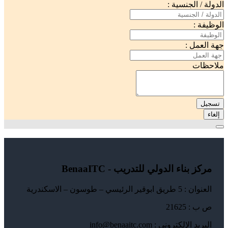
الدولة / الجنسية :
الوظيفة :
جهة العمل :
ملاحظات
تسجيل
إلغاء
مركز بناء الدولي للتدريب - BenaaITC
العنوان : 5 طريق ابوقير الرئيسي – طوسون – الاسكندرية
ص ب : 21625
البريد الإلكتروني : info@benaaitc.com