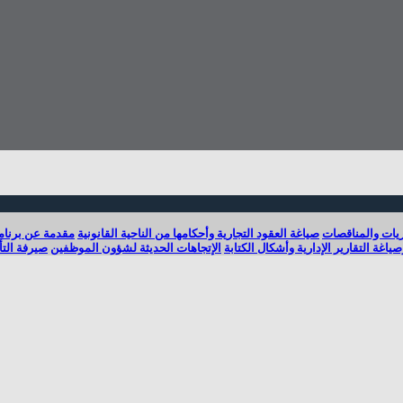
ريات والمناقصات
صياغة العقود التجارية وأحكامها من الناحية القانونية
مقدمة عن برنام
ياغة التقارير الإدارية وأشكال الكتابة
الإتجاهات الحديثة لشؤون الموظفين
صيرفة التأ