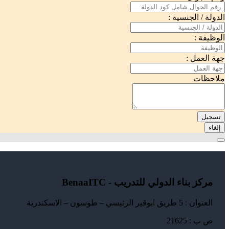
الدولة / الجنسية :
الوظيفة :
جهة العمل :
ملاحظات
تسجيل
إلغاء
مركز بناء الدولي للتدريب - BenaaITC
العنوان : 5 طريق ابوقير الرئيسي – طوسون – الاسكندرية
ص ب : 21625