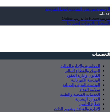
الرئيسية
من نحن
المدن
برامجنا التدريبية
خدماتنا
تدريب In House
تدريب Online
التسجيل بالدورات
إتصل بنا
التخصصات
المحاسبة والإدارة المالية
البنوك والقطاع المالي
القانون وإدارة العقود
الهندسة الكهربائية
الهندسة الفنية والصيانة
سلامة الغذاء
الخدمات الصحية والطبية
الموارد البشرية
قطاع التأمين
الإدارة والقيادة وتطوير الذات