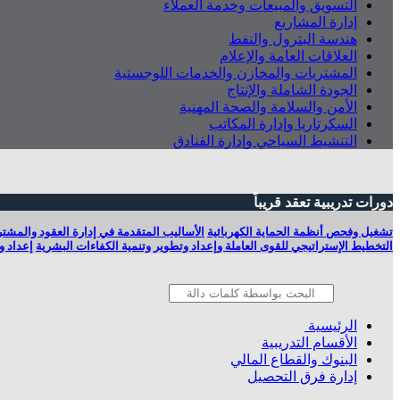
التسويق والمبيعات وخدمة العملاء
إدارة المشاريع
هندسة البترول والنفط
العلاقات العامة والإعلام
المشتريات والمخازن والخدمات اللوجستية
الجودة الشاملة والإنتاج
الأمن والسلامة والصحة المهنية
السكرتاريا وإدارة المكاتب
التنشيط السياحي وإدارة الفنادق
دورات تدريبية تعقد قريباً
تشغيل وفحص أنظمة الحماية الكهربائية
الأساليب المتقدمة في إدارة العقود والمشت
التخطيط الإستراتيجي للقوى العاملة وإعداد وتطوير وتنمية الكفاءات البشرية
إعداد وص
الرئيسية
الأقسام التدريبية
البنوك والقطاع المالي
إدارة فرق التحصيل